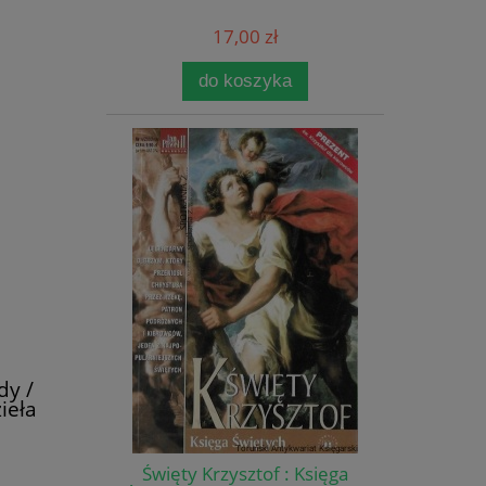
17,00 zł
do koszyka
dy /
ieła
]
Święty Krzysztof : Księga