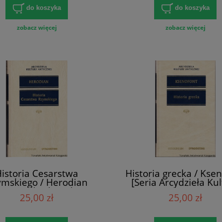
do koszyka
do koszyka
zobacz więcej
zobacz więcej
istoria Cesarstwa
Historia grecka / Kse
ymskiego / Herodian
[Seria Arcydzieła Ku
ia Arcydzieła Kultury
Antycznej]
25,00 zł
25,00 zł
Antycznej]