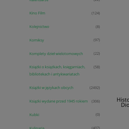
Kino Film
(124)
Kolejnictwo
(8)
Komiksy
(97)
Komplety dzieł wielotomowych
(22)
Książki o książkach, księgarniach,
(58)
bibliotekach i antykwariatach
Książki w językach obcych
(2492)
Hist
Książki wydane przed 1945 rokiem
(306)
Dio
Kubki
(0)
Kulinaria
(407)