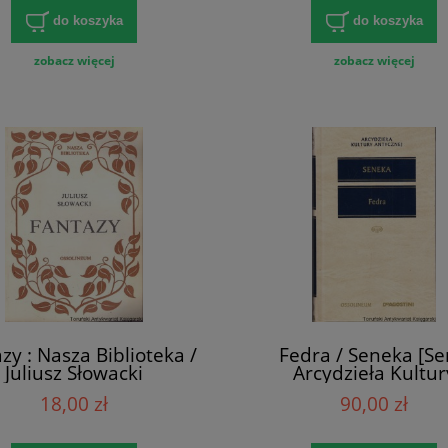
rotajowa, Jan Sójka
do koszyka
do koszyka
zobacz więcej
zobacz więcej
zy : Nasza Biblioteka /
Fedra / Seneka [Se
Juliusz Słowacki
Arcydzieła Kultur
Antycznej]
18,00 zł
90,00 zł