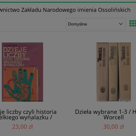
nictwo Zakładu Narodowego imienia Ossolińskich
je liczby czyli historia
Dzieła wybrane 1-3 / 
elkiego wynalazku /
Worcell
Georges Ifrah
23,00 zł
30,00 zł