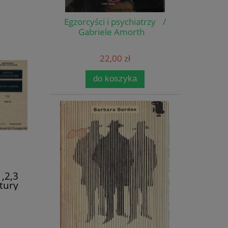
Egzorcyści i psychiatrzy /
Gabriele Amorth
22,00 zł
do koszyka
1,2,3
ltury
n z