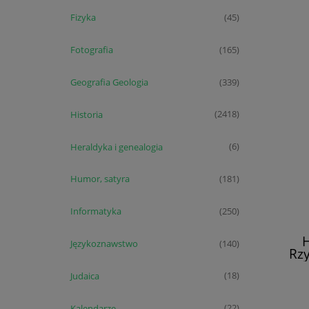
Fizyka
(45)
Fotografia
(165)
Geografia Geologia
(339)
Historia
(2418)
Heraldyka i genealogia
(6)
Humor, satyra
(181)
Informatyka
(250)
H
Językoznawstwo
(140)
Rz
[Ser
Judaica
(18)
Kalendarze
(22)