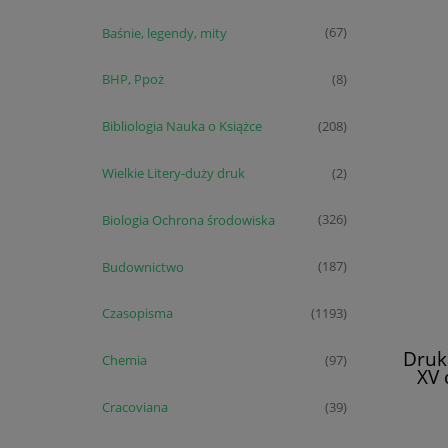
Baśnie, legendy, mity
(67)
BHP, Ppoż
(8)
Bibliologia Nauka o Książce
(208)
Wielkie Litery-duży druk
(2)
Biologia Ochrona środowiska
(326)
Budownictwo
(187)
Czasopisma
(1193)
Druk
Chemia
(97)
XV 
Cz
Cracoviana
(39)
oprac
G