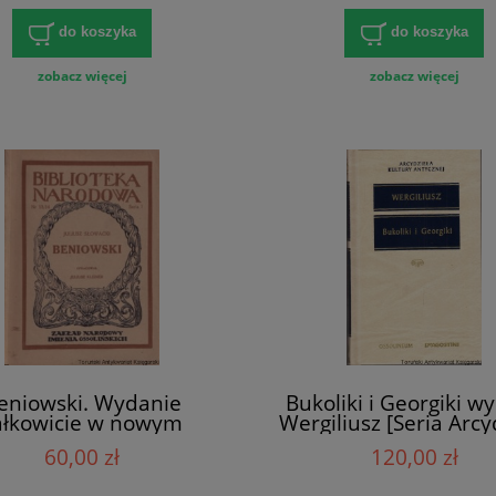
do koszyka
do koszyka
zobacz więcej
zobacz więcej
eniowski. Wydanie
Bukoliki i Georgiki wy
ałkowicie w nowym
Wergiliusz [Seria Arcy
zie / Juliusz Słowacki,
Kultury Antycznej
60,00 zł
120,00 zł
N nr 13/14, seria 1,
cował: Juliusz Kleiner