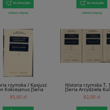
do koszyka
do koszyka
zobacz więcej
zobacz więcej
oria rzymska / Kasjusz
Historia rzymska T. 
n Kokcejanus [Seria
[Seria Arcydzieła Ku
Arcydzieła Kultury
Antycznej] / Appia
85,00 zł
82,00 zł
Antycznej]
Aleksandrii