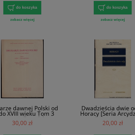
do koszyka
do koszyka
zobacz więcej
zobacz więcej
arze dawnej Polski od
Dwadzieścia dwie o
do XVIII wieku Tom 3
Horacy [Seria Arcydz
ęść I: Wielkopolska /
Kultury Antycznej
30,00 zł
20,00 zł
owali: Alodia Kawecka-
ryczowa, Krystyna