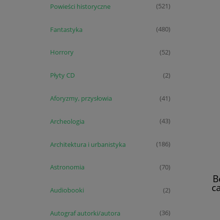
Powieści historyczne
(521)
Fantastyka
(480)
Horrory
(52)
Płyty CD
(2)
Aforyzmy, przysłowia
(41)
Archeologia
(43)
Architektura i urbanistyka
(186)
Astronomia
(70)
B
c
Audiobooki
(2)
układ
B
opra
Autograf autorki/autora
(36)