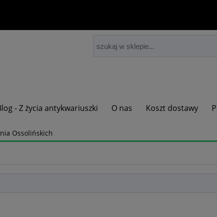
Blog - Z życia antykwariuszki
O nas
Koszt dostawy
P
ia Ossolińskich