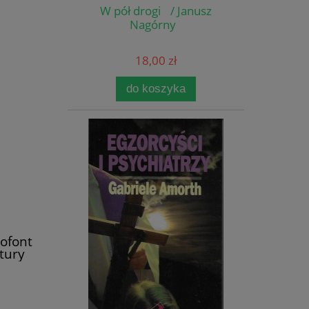
W pół drogi / Janusz
Nagórny
18,00 zł
do koszyka
nofont
ltury