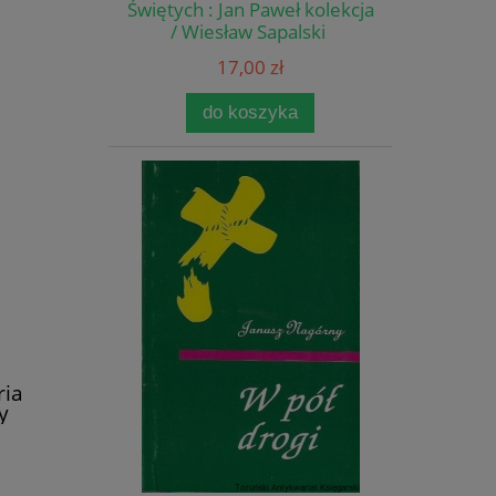
Świętych : Jan Paweł kolekcja
/ Wiesław Sapalski
17,00 zł
do koszyka
ria
y