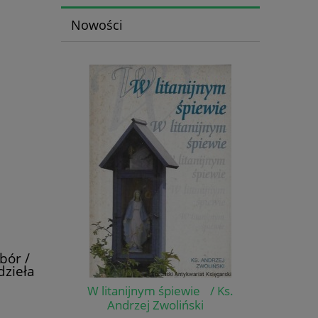
Nowości
bór /
dzieła
]
W litanijnym śpiewie / Ks.
Andrzej Zwoliński