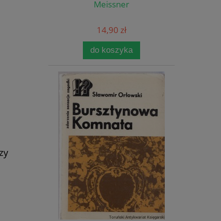
Meissner
14,90 zł
do koszyka
zy