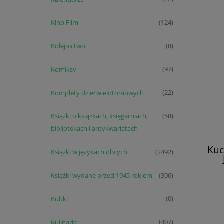
Kino Film
(124)
Kolejnictwo
(8)
Komiksy
(97)
Komplety dzieł wielotomowych
(22)
Książki o książkach, księgarniach,
(58)
bibliotekach i antykwariatach
Kuc
Książki w językach obcych
(2492)
Książki wydane przed 1945 rokiem
(306)
Kubki
(0)
Kulinaria
(407)