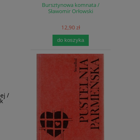
Bursztynowa komnata /
Sławomir Orłowski
12,90 zł
do koszyka
ej /
yk