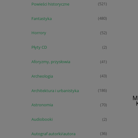
Powieści historyczne
(521)
Fantastyka
(480)
Horrory
(52)
Płyty CD
(2)
Aforyzmy, przysłowia
(41)
Archeologia
(43)
Architektura i urbanistyka
(186)
M
Astronomia
(70)
Audiobooki
(2)
Autograf autorki/autora
(36)