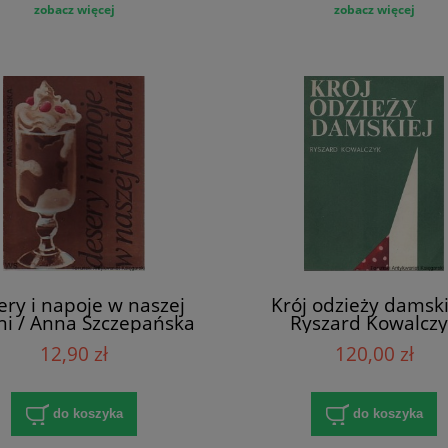
zobacz więcej
zobacz więcej
ry i napoje w naszej
Krój odzieży damski
ni / Anna Szczepańska
Ryszard Kowalcz
12,90 zł
120,00 zł
do koszyka
do koszyka