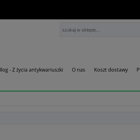
Blog - Z życia antykwariuszki
O nas
Koszt dostawy
P