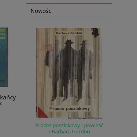
Nowości
zkańcy
z
Proces poszlakowy : powieść
/ Barbara Gordon