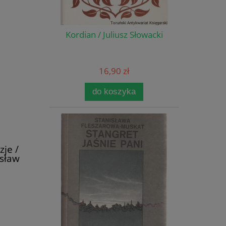
Kordian / Juliusz Słowacki
16,90 zł
do koszyka
je /
sław