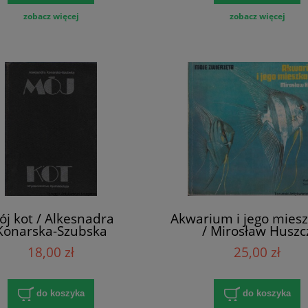
zobacz więcej
zobacz więcej
ój kot / Alkesnadra
Akwarium i jego mies
Konarska-Szubska
/ Mirosław Huszc
18,00 zł
25,00 zł
do koszyka
do koszyka