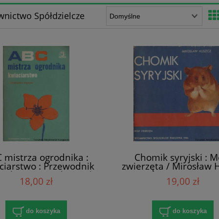
nictwo Spółdzielcze
 mistrza ogrodnika :
Chomik syryjski : M
ciarstwo : Przewodnik
zwierzęta / Mirosław 
łuchaczy ogrodniczych
18,00 zł
19,00 zł
uniwersytetów
echnych / Aleksandra
Gessler
do koszyka
do koszyka