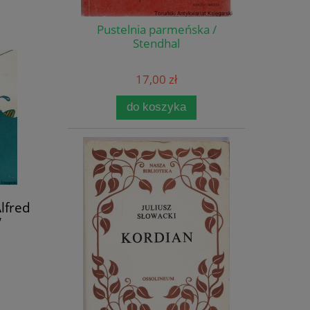
Pustelnia parmeńska /
Stendhal
17,00 zł
do koszyka
lfred
w