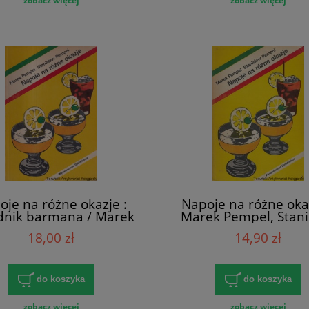
zobacz więcej
zobacz więcej
oje na różne okazje :
Napoje na różne okaz
dnik barmana / Marek
Marek Pempel, Stani
el, Stanisław Pempel
Pempel
18,00 zł
14,90 zł
do koszyka
do koszyka
zobacz więcej
zobacz więcej