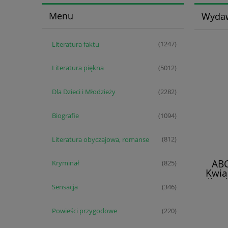
Menu
Wydaw
Literatura faktu
(1247)
Literatura piękna
(5012)
Dla Dzieci i Młodzieży
(2282)
Biografie
(1094)
Literatura obyczajowa, romanse
(812)
ABC
Kryminał
(825)
Kwia
dla s
Sensacja
(346)
powsz
Powieści przygodowe
(220)