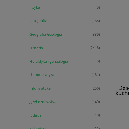
Fizyka
(45)
Fotografia
(165)
Geografia Geologia
(339)
Historia
(2418)
Heraldyka i genealogia
(6)
Humor, satyra
(181)
Dese
Informatyka
(250)
kuch
Językoznawstwo
(140)
Judaica
(18)
Kalendarze
(22)