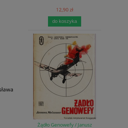
12,90 zł
do koszyka
sława
Żądło Genowefy / Janusz