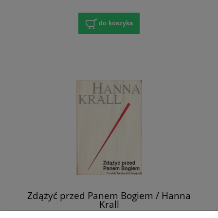
do koszyka
Zdążyć przed Panem Bogiem / Hanna
Krall