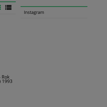
Instagram
4 Rok
) 1993
ło
iorowa