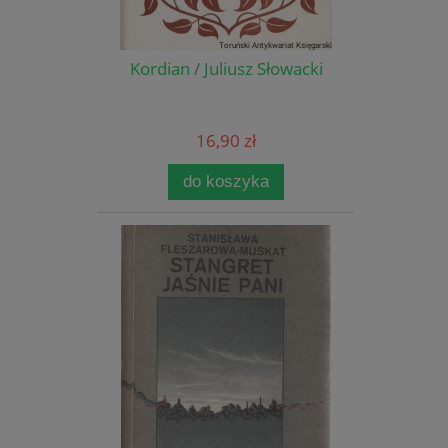
Kordian / Juliusz Słowacki
16,90 zł
do koszyka