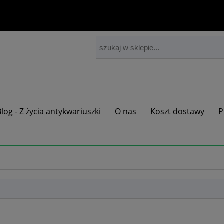
Blog - Z życia antykwariuszki
O nas
Koszt dostawy
P