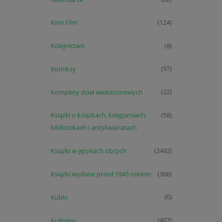
Kino Film
(124)
Kolejnictwo
(8)
Komiksy
(97)
Komplety dzieł wielotomowych
(22)
Książki o książkach, księgarniach,
(58)
bibliotekach i antykwariatach
Książki w językach obcych
(2492)
Książki wydane przed 1945 rokiem
(306)
Kubki
(0)
Kulinaria
(407)