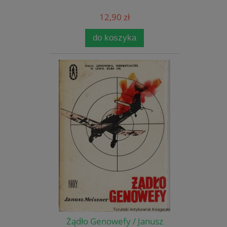
12,90 zł
do koszyka
Żądło Genowefy / Janusz