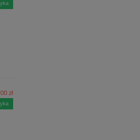
zyka
00 zł
zyka