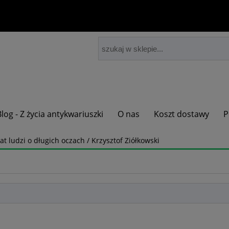
Blog - Z życia antykwariuszki
O nas
Koszt dostawy
P
t ludzi o długich oczach / Krzysztof Ziółkowski