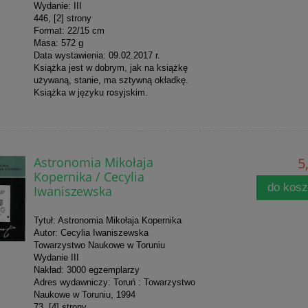
Wydanie: III
446, [2] strony
Format: 22/15 cm
Masa: 572 g
Data wystawienia: 09.02.2017 r.
Książka jest w dobrym, jak na książkę
używaną, stanie, ma sztywną okładkę.
Książka w języku rosyjskim.
Astronomia Mikołaja
5
Kopernika / Cecylia
do kos
Iwaniszewska
Tytuł: Astronomia Mikołaja Kopernika
Autor: Cecylia Iwaniszewska
Towarzystwo Naukowe w Toruniu
Wydanie III
Nakład: 3000 egzemplarzy
Adres wydawniczy: Toruń : Towarzystwo
Naukowe w Toruniu, 1994
73, [4] strony