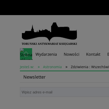
Wydarzenia
Nowości
Kontakt
»
»
Skup książek
Jesteś w:
Astronomia
Zdziwienia : Wszechświa
Newsletter