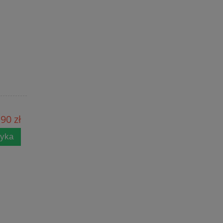
90 zł
zyka