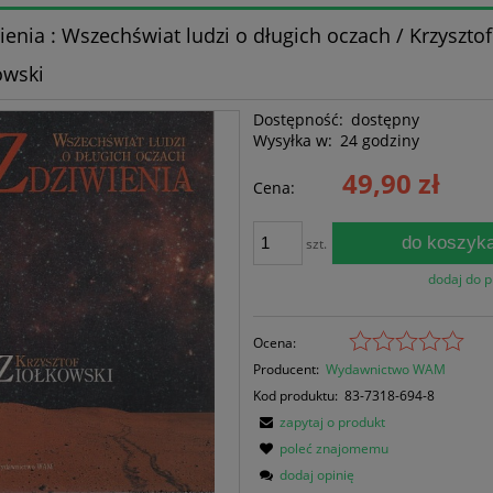
ienia : Wszechświat ludzi o długich oczach / Krzysztof
owski
Dostępność:
dostępny
Wysyłka w:
24 godziny
49,90 zł
Cena:
do koszyk
szt.
dodaj do 
Ocena:
Producent:
Wydawnictwo WAM
Kod produktu:
83-7318-694-8
zapytaj o produkt
poleć znajomemu
dodaj opinię