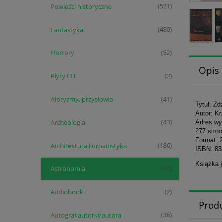
Powieści historyczne
(521)
Fantastyka
(480)
Horrory
(52)
Opis
Płyty CD
(2)
Aforyzmy, przysłowia
(41)
Tytuł: Zd
Autor: Kr
Archeologia
(43)
Adres wy
277 stron
Format: 
Architektura i urbanistyka
(186)
ISBN: 83
Książka j
Astronomia
(70)
Audiobooki
(2)
Prod
Autograf autorki/autora
(36)