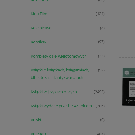
Kino Film
(124)
Kolejnictwo
(8)
Komiksy
(97)
Komplety dzieł wielotomowych
(22)
Książki o książkach, księgarniach,
(58)
bibliotekach i antykwariatach
Książki w językach obcych
(2492)
Książki wydane przed 1945 rokiem
(306)
Kubki
(0)
Kulinaria
(407)