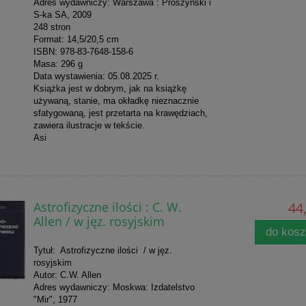
Adres wydawniczy: Warszawa : Prószyński i
S-ka SA, 2009
248 stron
Format: 14,5/20,5 cm
ISBN: 978-83-7648-158-6
Masa: 296 g
Data wystawienia: 05.08.2025 r.
Książka jest w dobrym, jak na książkę
używaną, stanie, ma okładkę nieznacznie
sfatygowaną, jest przetarta na krawędziach,
zawiera ilustracje w tekście.
Asi
Astrofizyczne ilości : C. W.
44,
Allen / w jęz. rosyjskim
do kos
Tytuł: Astrofizyczne ilości / w jęz.
rosyjskim
Autor: C.W. Allen
Adres wydawniczy: Moskwa: Izdatelstvo
"Mir", 1977