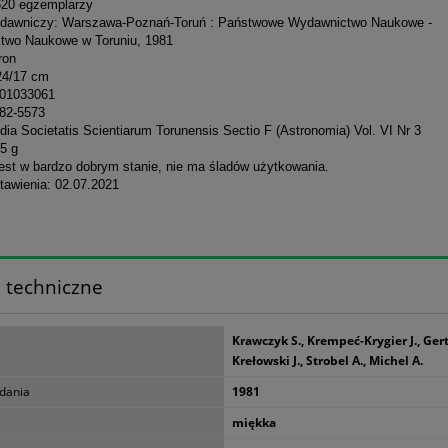
620 egzemplarzy
dawniczy: Warszawa-Poznań-Toruń : Państwowe Wydawnictwo Naukowe -
two Naukowe w Toruniu, 1981
ron
24/17 cm
301033061
82-5573
dia Societatis Scientiarum Torunensis Sectio F (Astronomia) Vol. VI Nr 3
5 g
jest w bardzo dobrym stanie, nie ma śladów użytkowania.
tawienia: 02.07.2021
 techniczne
Krawczyk S., Krempeć-Krygier J., Gertn
Krełowski J., Strobel A., Michel A.
dania
1981
miękka