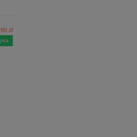
90 zł
zyka