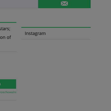
stars;
Instagram
ion of
a
przechowalni