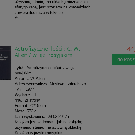
używaną, stanie, ma okładkę nieznacznie
sfatygowaną, jest przetarta na krawędziach,
zawiera ilustracje w tekście.
Asi
Astrofizyczne ilości : C. W.
44,
Allen / w jęz. rosyjskim
do kos
Tytuł: Astrofizyczne ilości / w jęz.
rosyjskim
Autor: C.W. Allen
Adres wydawniczy: Moskwa: Izdatelstvo
"Mir", 1977
Wydanie: III
446, [2] strony
Format: 22/15 cm
Masa: 572 g
Data wystawienia: 09.02.2017 r.
Książka jest w dobrym, jak na książkę
używaną, stanie, ma sztywną okładkę.
Książka w języku rosyjskim.