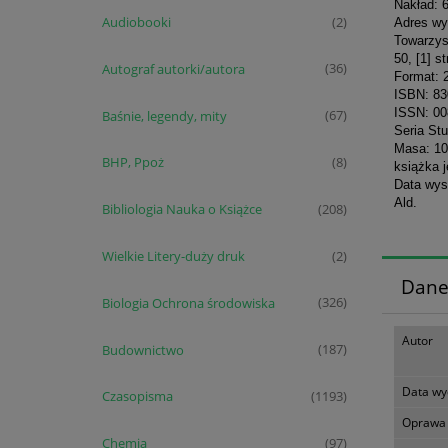
Nakład: 
Audiobooki
(2)
Adres wy
Towarzys
50, [1] st
Autograf autorki/autora
(36)
Format: 
ISBN: 8
ISSN: 00
Baśnie, legendy, mity
(67)
Seria Stu
Masa: 10
BHP, Ppoż
(8)
książka 
Data wys
Ald.
Bibliologia Nauka o Książce
(208)
Wielkie Litery-duży druk
(2)
Dane
Biologia Ochrona środowiska
(326)
Autor
Budownictwo
(187)
Data wy
Czasopisma
(1193)
Oprawa
Chemia
(97)