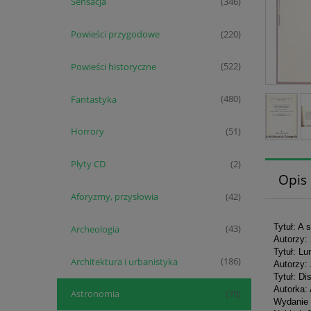
Sensacja
(346)
Powieści przygodowe
(220)
Powieści historyczne
(522)
Fantastyka
(480)
Horrory
(51)
Płyty CD
(2)
Opis
Aforyzmy, przysłowia
(42)
Tytuł: A s
Archeologia
(43)
Autorzy:
Tytuł: Lu
Architektura i urbanistyka
(186)
Autorzy: 
Tytuł: Di
Autorka:
Astronomia
(70)
Wydanie 