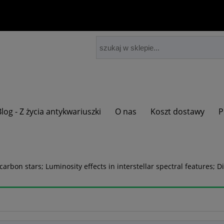
Blog - Z życia antykwariuszki
O nas
Koszt dostawy
P
f carbon stars; Luminosity effects in interstellar spectral features; 