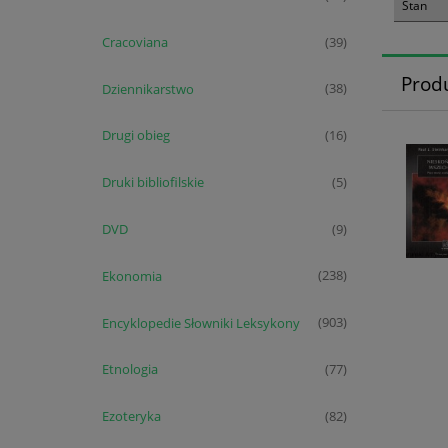
Stan
Cracoviana
(39)
Prod
Dziennikarstwo
(38)
Drugi obieg
(16)
Druki bibliofilskie
(5)
DVD
(9)
Ekonomia
(238)
Encyklopedie Słowniki Leksykony
(903)
Etnologia
(77)
Ezoteryka
(82)