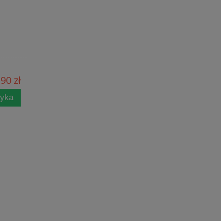
90 zł
zyka