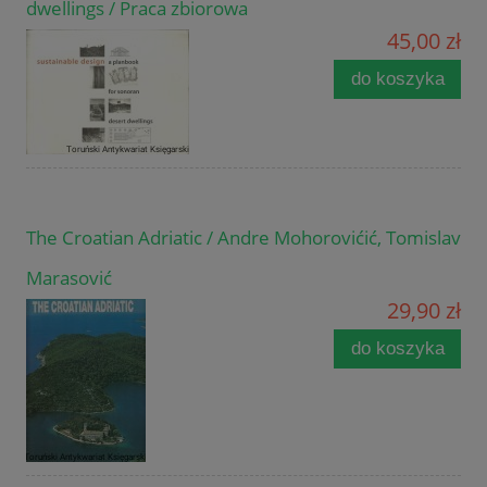
dwellings / Praca zbiorowa
45,00 zł
do koszyka
The Croatian Adriatic / Andre Mohorovićić, Tomislav
Marasović
29,90 zł
do koszyka