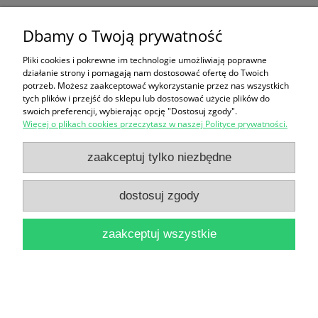
A Handbook for Housemen / David Baldwin, Keith
Dbamy o Twoją prywatność
Hopcroft
Pliki cookies i pokrewne im technologie umożliwiają poprawne
działanie strony i pomagają nam dostosować ofertę do Twoich
19,90 zł
potrzeb. Możesz zaakceptować wykorzystanie przez nas wszystkich
tych plików i przejść do sklepu lub dostosować użycie plików do
do koszyka
swoich preferencji, wybierając opcję "Dostosuj zgody".
Więcej o plikach cookies przeczytasz w naszej Polityce prywatności.
zaakceptuj tylko niezbędne
dostosuj zgody
A level geography / Clifford Lines, Laurie Bolwell
zaakceptuj wszystkie
50,00 zł
do koszyka