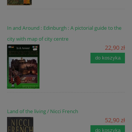
In and Around : Edinburgh : A pictorial guide to the
city with map of city centre
22,90 zł
do koszyka
Land of the living / Nicci French
52,90 zł
do koszyka