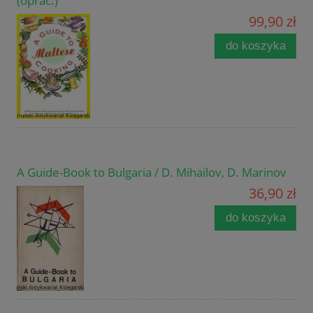
(oprac.)
99,90 zł
do koszyka
A Guide-Book to Bulgaria / D. Mihailov, D. Marinov
36,90 zł
do koszyka