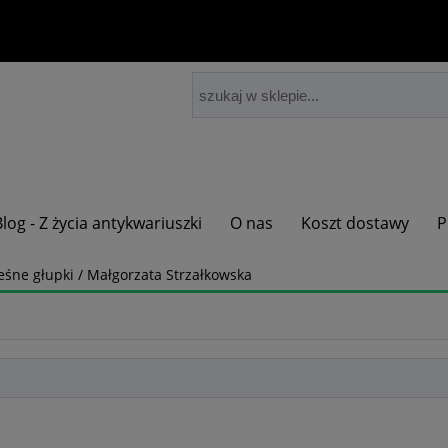
Blog - Z życia antykwariuszki
O nas
Koszt dostawy
P
eśne głupki / Małgorzata Strzałkowska