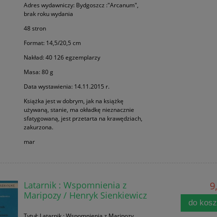
Adres wydawniczy: Bydgoszcz :"Arcanum",
brak roku wydania
48 stron
Format: 14,5/20,5 cm
Nakład: 40 126 egzemplarzy
Masa: 80 g
Data wystawienia: 14.11.2015 r.
Książka jest w dobrym, jak na książkę
używaną, stanie, ma okładkę nieznacznie
sfatygowaną, jest przetarta na krawędziach,
zakurzona.
mar
Latarnik : Wspomnienia z
9
Maripozy / Henryk Sienkiewicz
do kos
Tytuł: Latarnik : Wspomnienia z Maripozy