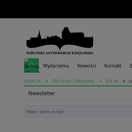
Wydarzenia
Nowości
Kontakt
»
»
»
Skup książek
Jesteś w:
Dla Dzieci i Młodzieży
3-6 lat
L
Newsletter