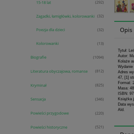
15-18 lat
(292)
Zagadki, łamigłówki, kolorowanki
(32)
Opis
Poezja dla dzieci
(32)
Kolorowanki
(13)
Tytuł: Le
Autor: M
Biografie
(1094)
Kolaże au
Wydanie 
Literatura obyczajowa, romanse
(812)
Adres wy
47, [1] st
Format: 
Kryminał
(825)
Masa: 48
ISBN: 97
Sensacja
(346)
Książka j
Data wys
Ald.
Powieści przygodowe
(220)
Powieści historyczne
(521)