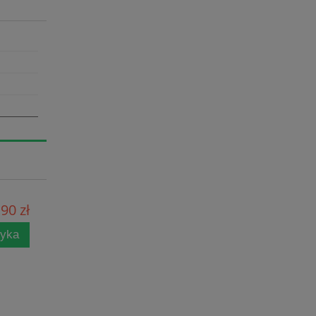
90 zł
zyka