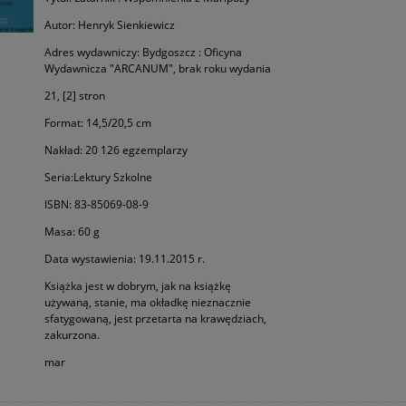
Autor: Henryk Sienkiewicz
Adres wydawniczy: Bydgoszcz : Oficyna
Wydawnicza "ARCANUM", brak roku wydania
21, [2] stron
Format: 14,5/20,5 cm
Nakład: 20 126 egzemplarzy
Seria:Lektury Szkolne
ISBN: 83-85069-08-9
Masa: 60 g
Data wystawienia: 19.11.2015 r.
Książka jest w dobrym, jak na książkę
używaną, stanie, ma okładkę nieznacznie
sfatygowaną, jest przetarta na krawędziach,
zakurzona.
mar