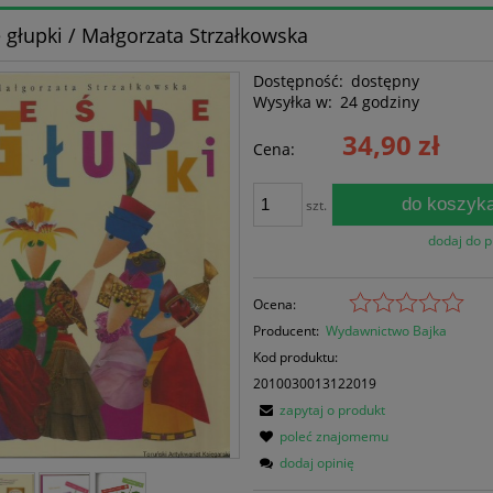
 głupki / Małgorzata Strzałkowska
Dostępność:
dostępny
Wysyłka w:
24 godziny
34,90 zł
Cena:
do koszyk
szt.
dodaj do 
Ocena:
Producent:
Wydawnictwo Bajka
Kod produktu:
2010030013122019
zapytaj o produkt
poleć znajomemu
dodaj opinię