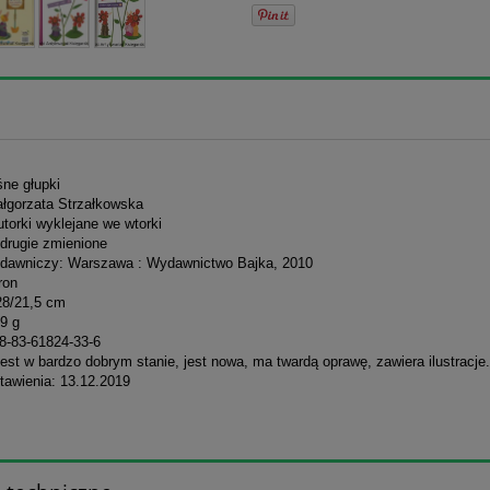
śne głupki
ałgorzata Strzałkowska
torki wyklejane we wtorki
drugie zmienione
dawniczy: Warszawa : Wydawnictwo Bajka, 2010
ron
28/21,5 cm
9 g
8-83-61824-33-6
est w bardzo dobrym stanie, jest nowa, ma twardą oprawę, zawiera ilustracje.
tawienia: 13.12.2019