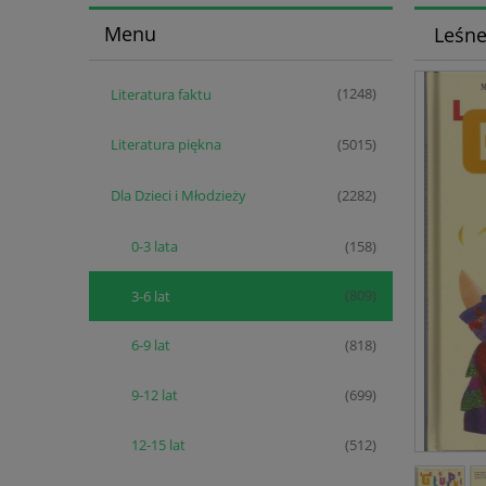
Menu
Leśne
Literatura faktu
(1248)
Literatura piękna
(5015)
Dla Dzieci i Młodzieży
(2282)
0-3 lata
(158)
3-6 lat
(809)
6-9 lat
(818)
9-12 lat
(699)
12-15 lat
(512)