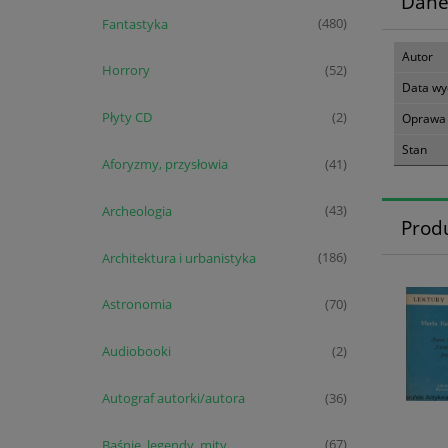
Dane
Fantastyka
(480)
Autor
Horrory
(52)
Data wy
Płyty CD
(2)
Oprawa
Stan
Aforyzmy, przysłowia
(41)
Archeologia
(43)
Prod
Architektura i urbanistyka
(186)
Astronomia
(70)
Audiobooki
(2)
Autograf autorki/autora
(36)
Baśnie, legendy, mity
(67)