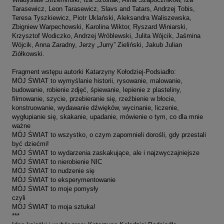
Tarasewicz, Leon Tarasewicz, Slavs and Tatars, Andrzej Tobis,
Teresa Tyszkiewicz, Piotr Uklański, Aleksandra Waliszewska,
Zbigniew Warpechowski, Karolina Wiktor, Ryszard Winiarski,
Krzysztof Wodiczko, Andrzej Wróblewski, Julita Wójcik, Jaśmina
Wójcik, Anna Zaradny, Jerzy „Jurry” Zieliński, Jakub Julian
Ziółkowski.
Fragment wstępu autorki Katarzyny Kołodziej-Podsiadło:
MÓJ ŚWIAT to wymyślanie historii, rysowanie, malowanie,
budowanie, robienie zdjęć, śpiewanie, lepienie z plasteliny,
filmowanie, szycie, przebieranie się, rzeźbienie w błocie,
konstruowanie, wydawanie dźwięków, wycinanie, liczenie,
wygłupianie się, skakanie, upadanie, mówienie o tym, co dla mnie
ważne
MÓJ ŚWIAT to wszystko, o czym zapomnieli dorośli, gdy przestali
być dziećmi!
MÓJ ŚWIAT to wydarzenia zaskakujące, ale i najzwyczajniejsze
MÓJ ŚWIAT to nierobienie NIC
MÓJ ŚWIAT to nudzenie się
MÓJ ŚWIAT to eksperymentowanie
MÓJ ŚWIAT to moje pomysły
czyli
MÓJ ŚWIAT to moja sztuka!
***