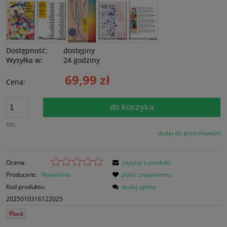
Dostępność:
dostępny
Wysyłka w:
24 godziny
69,99 zł
Cena:
do koszyka
szt.
dodaj do przechowalni
Ocena:
zapytaj o produkt
Producent:
Wytwórnia
poleć znajomemu
Kod produktu:
dodaj opinię
2025010316122025