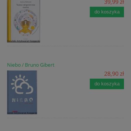
39,99 zł
do koszyka
Niebo / Bruno Gibert
28,90 zł
do koszyka