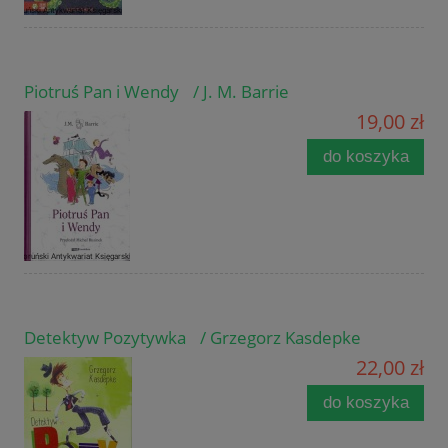
Piotruś Pan i Wendy / J. M. Barrie
19,00 zł
do koszyka
Detektyw Pozytywka / Grzegorz Kasdepke
22,00 zł
do koszyka