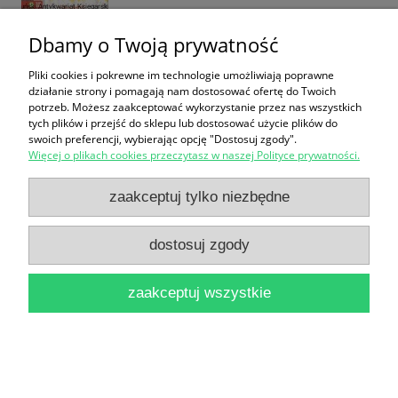
Dbamy o Twoją prywatność
Pliki cookies i pokrewne im technologie umożliwiają poprawne
Nowe przygody Bolka i Lolka : Urodziny / Praca
działanie strony i pomagają nam dostosować ofertę do Twoich
potrzeb. Możesz zaakceptować wykorzystanie przez nas wszystkich
zbiorowa
tych plików i przejść do sklepu lub dostosować użycie plików do
25,00 zł
swoich preferencji, wybierając opcję "Dostosuj zgody".
Więcej o plikach cookies przeczytasz w naszej Polityce prywatności.
do koszyka
zaakceptuj tylko niezbędne
dostosuj zgody
zaakceptuj wszystkie
Gotuj razem z Gusteau : Książka kucharska dla
dzieci / Praca zbiorowa
18,00 zł