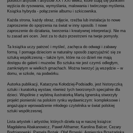
polskich artystek i artystów XX i XXI wieku, które stają się punktem
wyjścia do rysowania, wymyślania, malowania i twórczego myślenia.
Książka hybryda - połączenie albumu i szkicownika.
Każda strona, każdy obraz, zdjęcie, rzeźba lub instalacja to nowe
zaproszenie do spojrzenia na świat w inny sposób. I nowe
zaproszenie do działania, tworzenia i kreatywnej interpretacji. Nie ma
tu zasad ani ocen. Jest za to dużo przestrzeni na twoje pomysły.
Ta książka uczy patrzeć i myśleć, zachęca do odwagi i zabawy
formą. I pomaga dzieciom w naturalny sposób zaprzyjaźnić się ze
sztuką współczesną – także tym, które na co dzień nie mają
dostępu do galerii i muzeów. Bo sztuka nie jest czymś odległym,
zamkniętym w wielkich gmachach. Można tworzyć ją wszędzie – w
domu, w szkole, na podwórku.
Autorka publikacji, Katarzyna Kołodziej-Podsiadło, jest historyczką
sztuki i kuratorką wystaw, również tych tworzonych specjalnie dla
dzieci. Wspólnie z wybitną ilustratorką Martą Ignerską stworzyły
projekt pionierski na polskim rynku wydawniczym: kompleksowe i
angażujące wprowadzenie młodego czytelnika w świat polskiej
sztuki współczesnej.
Lista artystek i artystów, których dzieła są w naszej książce:
Magdalena Abakanowicz, Paweł Althamer, Karolina Balcer, Cezary
Bodzianowski, Pamela Bożek, Olaf Brzeski, Agnieszka Brzeżańska,