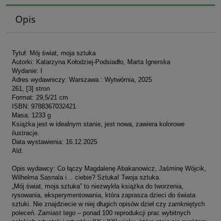
Opis
Tytuł: Mój świat, moja sztuka
Autorki: Katarzyna Kołodziej-Podsiadło, Marta Ignerska
Wydanie: I
Adres wydawniczy: Warszawa : Wytwórnia, 2025
261, [3] stron
Format: 29,5/21 cm
ISBN: 9788367032421
Masa: 1233 g
Książka jest w idealnym stanie, jest nowa, zawiera kolorowe
ilustracje.
Data wystawienia: 16.12.2025
Ald.
Opis wydawcy: Co łączy Magdalenę Abakanowicz, Jaśminę Wójcik,
Wilhelma Sasnala i… ciebie? Sztuka! Twoja sztuka.
„Mój świat, moja sztuka” to niezwykła książka do tworzenia,
rysowania, eksperymentowania, która zaprasza dzieci do świata
sztuki. Nie znajdziecie w niej długich opisów dzieł czy zamkniętych
poleceń. Zamiast tego – ponad 100 reprodukcji prac wybitnych