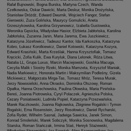
Rafał Bujnowski, Bogna Burska, Martyna Czech, Wanda
Czełkowska, Oskar Dawicki, Marta Deskur, Monika Drożyńska,
Stanisław Dróżdż, Edward Dwurnik, Wojciech Fangor, Stefan
Gierowski, Zuza Golińska, Maurycy Gomulicki, Aneta
Grzeszykowska, Karolina Grzywnowicz, Izabella Gustowska,
Weronika Gęsicka, Władysław Hasior, Elżbieta Jabłońska, Karolina
Jabłońska, Zuzanna Janin, Maria Jarema, Ewa Juszkiewicz,
Katarzyna Józefowicz, Tadeusz Kantor, Ida Karkoszka, Katarzyna
Kobro, Łukasz Korolkiewicz, Daniel Kotowski, Katarzyna Kozyra,
Edward Krasiński, Marta Krześlak, Hanna Krzysztofiak, Tomasz
Kręcicki, Zofia Kulik, Ewa Kuryluk, Diana Lelonek, Róża Litwa,
Natalia LL, Grupa Luxus, Marcin Maciejowski, Goshka Macuga,
Cecylia Malik i Siostry Rzeki, Monika Mamzeta, Krzysztof Maniak,
Nadia Markiewicz, Honorata Martin i Maksymilian Podleśny, Gizela
Mickiewicz, Małgorzata Mirga-Tas, Tomasz Mróz, Teresa Murak,
Jerzy Nowosielski, Anna Okrasko, Dominika Olszowy, Roman
Opałka, Hanna Orzechowska, Paulina Ołowska, Maria Pinińska-
Bereś, Joanna Piotrowska, Cyryl Polaczek, Agnieszka Polska,
Cezary Poniatowski, Ludmiła Popiel, Katarzyna Przezwańska,
Marek Raczkowski, Joanna Rajkowska, Zbigniew Rogalski i Tymon
Rogalski, Erna Rosenstein, Jerzy Rosołowicz, Daniel Rycharski,
Zofia Rydet, Wilhelm Sasnal, Jadwiga Sawicka, Janek Simon,
Konrad Smoleński, Marek Sobczyk, Monika Sosnowska, Magdalena
Starska, Roman Stańczak, Irmina Staś, Henryk Stażewski,
Władysław Strzemiński, Iza Szostak, Alina Szapocznikow, Iza