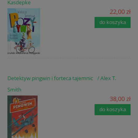
Kasdepke
22,00 zł
do koszyka
Detektyw pingwin i forteca tajemnic / Alex T.
Smith
38,00 zł
do koszyka