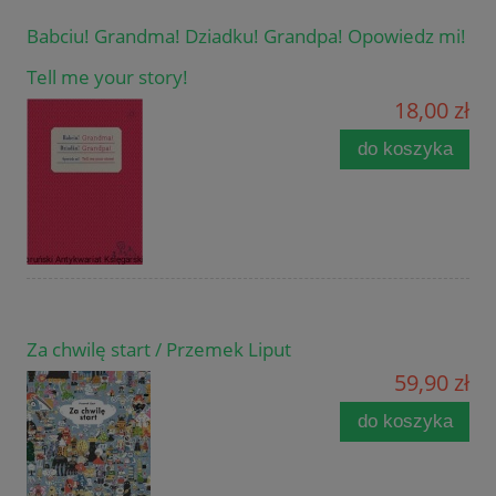
Babciu! Grandma! Dziadku! Grandpa! Opowiedz mi!
Tell me your story!
18,00 zł
do koszyka
Za chwilę start / Przemek Liput
59,90 zł
do koszyka