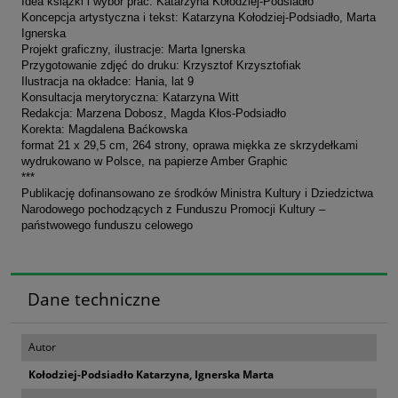
Idea książki i wybór prac: Katarzyna Kołodziej-Podsiadło
Koncepcja artystyczna i tekst: Katarzyna Kołodziej-Podsiadło, Marta
Ignerska
Projekt graficzny, ilustracje: Marta Ignerska
Przygotowanie zdjęć do druku: Krzysztof Krzysztofiak
Ilustracja na okładce: Hania, lat 9
Konsultacja merytoryczna: Katarzyna Witt
Redakcja: Marzena Dobosz, Magda Kłos-Podsiadło
Korekta: Magdalena Baćkowska
format 21 x 29,5 cm, 264 strony, oprawa miękka ze skrzydełkami
wydrukowano w Polsce, na papierze Amber Graphic
***
Publikację dofinansowano ze środków Ministra Kultury i Dziedzictwa
Narodowego pochodzących z Funduszu Promocji Kultury –
państwowego funduszu celowego
Dane techniczne
Autor
Kołodziej-Podsiadło Katarzyna, Ignerska Marta