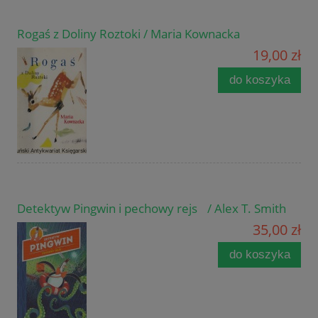
Rogaś z Doliny Roztoki / Maria Kownacka
19,00 zł
do koszyka
Detektyw Pingwin i pechowy rejs / Alex T. Smith
35,00 zł
do koszyka