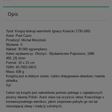
Opis
Tytuł: Książę biskup warmiński Ignacy Krasicki 1735-1801
Autor: Paul Cazin
Przełożył: Michał Mroziński
Wydanie: II
Nakład: 30 000 egzemplarzy
Adres wydawniczy: Olsztyn : Wydawnictwo Pojezierze, 1986
465, [3] stron
Format: 15 x 21 cm
ISBN: 83-7002-240-5
Masa: 638 g
Książka jest w dobrym stanie. Lekko sfatygowana obwoluta i twarda
okładka.
Syl.
Celem tej książki jest nakreślenie portretu jednego z największych
pisarzy dawnej Polski. Autor stara się oczyścić obraz Krasickiego z
konwencjonalnego werniksu, jakim stopniowo pokryło go sto lat
nieustającej sławy i tradycji szkolnych.