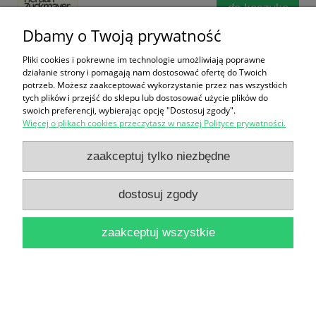
do koszyka
Dbamy o Twoją prywatność
Pliki cookies i pokrewne im technologie umożliwiają poprawne
działanie strony i pomagają nam dostosować ofertę do Twoich
potrzeb. Możesz zaakceptować wykorzystanie przez nas wszystkich
tych plików i przejść do sklepu lub dostosować użycie plików do
swoich preferencji, wybierając opcję "Dostosuj zgody".
Więcej o plikach cookies przeczytasz w naszej Polityce prywatności.
Kurier z Warszawy Autor: Jan Nowak (Zdzisław
zaakceptuj tylko niezbędne
Jeziorański)
16,90 zł
dostosuj zgody
do koszyka
zaakceptuj wszystkie