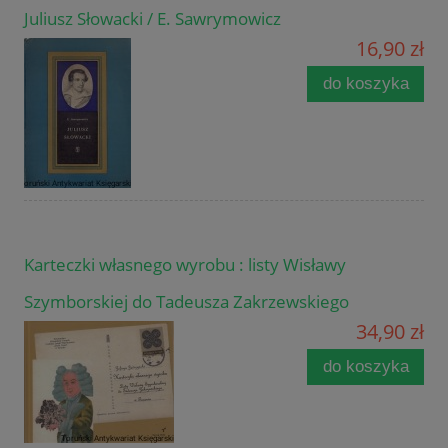
Juliusz Słowacki / E. Sawrymowicz
16,90 zł
do koszyka
Karteczki własnego wyrobu : listy Wisławy
Szymborskiej do Tadeusza Zakrzewskiego
34,90 zł
do koszyka