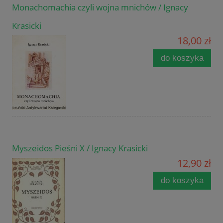
Monachomachia czyli wojna mnichów / Ignacy
Krasicki
18,00 zł
do koszyka
Myszeidos Pieśni X / Ignacy Krasicki
12,90 zł
do koszyka