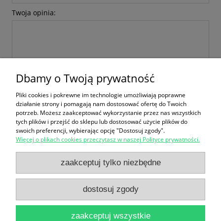
Twoja opinia:
Dbamy o Twoją prywatność
wyślij
Pliki cookies i pokrewne im technologie umożliwiają poprawne
działanie strony i pomagają nam dostosować ofertę do Twoich
potrzeb. Możesz zaakceptować wykorzystanie przez nas wszystkich
tych plików i przejść do sklepu lub dostosować użycie plików do
swoich preferencji, wybierając opcję "Dostosuj zgody".
Więcej o plikach cookies przeczytasz w naszej Polityce prywatności.
Zakupy
zaakceptuj tylko niezbędne
Pomoc
dostosuj zgody
Moje konto
zaakceptuj wszystkie
Informacje