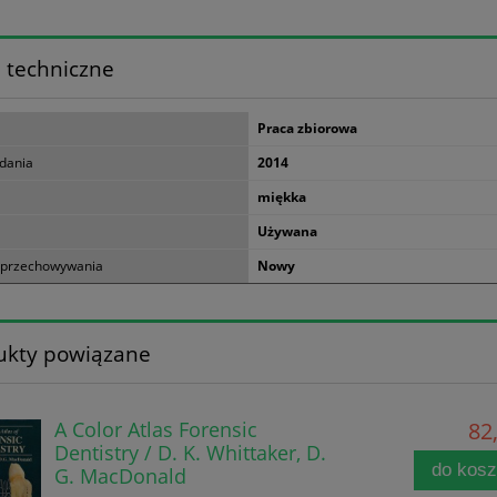
 techniczne
Praca zbiorowa
dania
2014
miękka
Używana
 przechowywania
Nowy
ukty powiązane
A Color Atlas Forensic
82,
Dentistry / D. K. Whittaker, D.
do kos
G. MacDonald