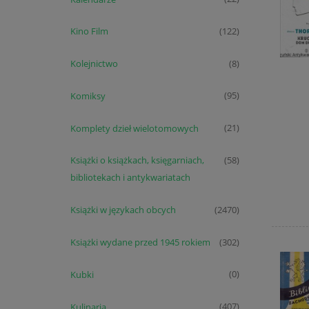
Kino Film
(122)
Kolejnictwo
(8)
Komiksy
(95)
Komplety dzieł wielotomowych
(21)
Książki o książkach, księgarniach,
(58)
bibliotekach i antykwariatach
Książki w językach obcych
(2470)
Książki wydane przed 1945 rokiem
(302)
Kubki
(0)
Kulinaria
(407)