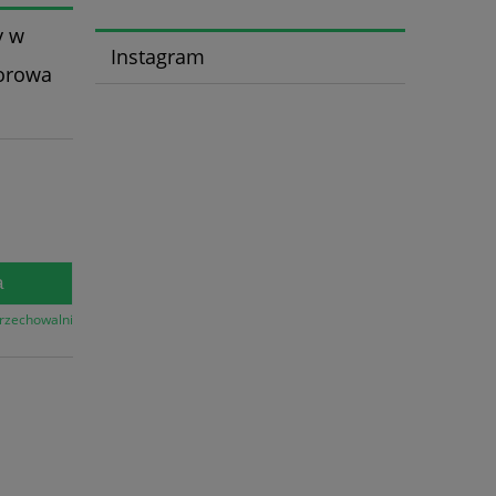
y w
Instagram
iorowa
a
przechowalni