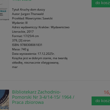
do kos
Tytuł: Kruchy dom duszy
Autor: Jurgen Thorwald
Przekład: Wawrzyniec Sawicki
Wydanie: III
Adres wydawniczy: Kraków : Wydawnictwo
Literackie, 2017
Format: 17/25/4 cm
379, [3] stron
ISBN: 9788308061831
Masa: 740 g
Data wystawienia: 17.12.2025r.
Książka jest w dobrym stanie, ma twardą
okładkę, nieznacznie sfatygowaną.
mar
Bibliotekarz Zachodnio-
16,
Pomorski Nr 3-4/14-15/ 1964 /
do kos
Praca zbiorowa