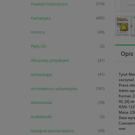
Powieści historyczne
(516)
Fantastyka
(465)
Horrory
(49)
Płyty CD
(2)
Opis
Aforyzmy, przysłowia
(41)
Archeologia
Tytuł: Me
(41)
zaczynać 
Praca zb
Architektura i urbanistyka
(181)
Adres wyd
Format: 
92, [4] st
Astronomia
(70)
ISSN: 12
Masa: 23
Audiobooki
(2)
Data wyst
Czasopism
mar
Autograf autorki/autora
(35)