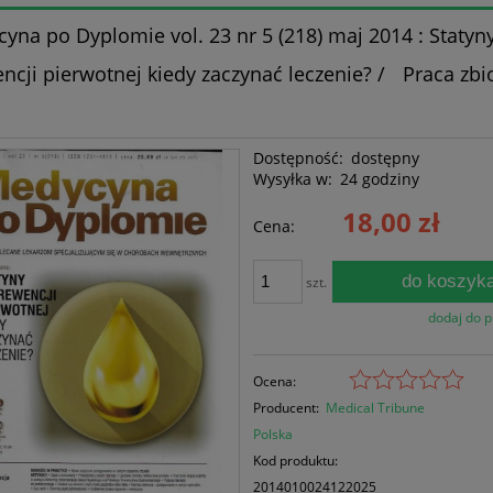
yna po Dyplomie vol. 23 nr 5 (218) maj 2014 : Statyn
ncji pierwotnej kiedy zaczynać leczenie? / Praca zb
Dostępność:
dostępny
Wysyłka w:
24 godziny
18,00 zł
Cena:
do koszyk
szt.
dodaj do 
Ocena:
Producent:
Medical Tribune
Polska
Kod produktu:
2014010024122025