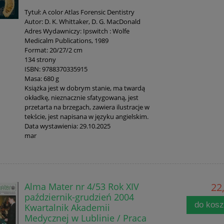
Tytuł: A color Atlas Forensic Dentistry
Autor: D. K. Whittaker, D. G. MacDonald
Adres Wydawniczy: Ipswitch : Wolfe
Medicalm Publications, 1989
Format: 20/27/2 cm
134 strony
ISBN: 9788370335915
Masa: 680 g
Książka jest w dobrym stanie, ma twardą
okładkę, nieznacznie sfatygowaną, jest
przetarta na brzegach, zawiera ilustracje w
tekście, jest napisana w języku angielskim.
Data wystawienia: 29.10.2025
mar
Alma Mater nr 4/53 Rok XIV
22,
październik-grudzień 2004
do kos
Kwartalnik Akademii
Medycznej w Lublinie / Praca