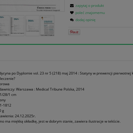
zapytaj o produkt
poleć znajomemu
dodaj opinię
dycyna po Dyplomie vol. 23 nr 5 (218) maj 2014 : Statyny w prewencji pierwotnej 
leczenie?
iorowa
awniczy: Warszawa : Medical Tribune Polska, 2014
21/28/1 cm
rony
31-1812
0 g
awienia: 24.12.2025r.
o ma miękką okładkę, jest w dobrym stanie, zawiera ilustracje w tekście.