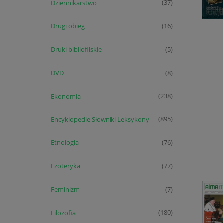
Dziennikarstwo
(37)
Drugi obieg
(16)
Druki bibliofilskie
(5)
DVD
(8)
Ekonomia
(238)
Encyklopedie Słowniki Leksykony
(895)
Etnologia
(76)
Ezoteryka
(77)
Feminizm
(7)
Filozofia
(180)