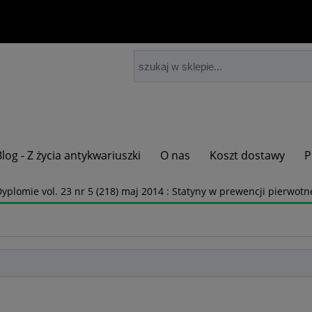
Blog - Z życia antykwariuszki
O nas
Koszt dostawy
P
plomie vol. 23 nr 5 (218) maj 2014 : Statyny w prewencji pierwot