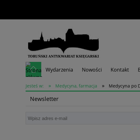
Wydarzenia
Nowości
Kontakt
»
»
Skup książek
Jesteś w:
Medycyna, farmacja
Medycyna po Dy
Newsletter