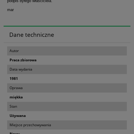
podpis byłego właściciela.
mar
Dane techniczne
Autor
Praca zbiorowa
Data wydania
1981
Oprawa
miękka
Stan
Używana
Miejsce przechowywania
Nowy