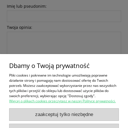
Imię lub pseudonim:
Twoja opinia:
Dbamy o Twoją prywatność
wyślij
Pliki cookies i pokrewne im technologie umożliwiają poprawne
działanie strony i pomagają nam dostosować ofertę do Twoich
potrzeb. Możesz zaakceptować wykorzystanie przez nas wszystkich
tych plików i przejść do sklepu lub dostosować użycie plików do
swoich preferencji, wybierając opcję "Dostosuj zgody".
Więcej o plikach cookies przeczytasz w naszej Polityce prywatności.
Zakupy
zaakceptuj tylko niezbędne
Pomoc