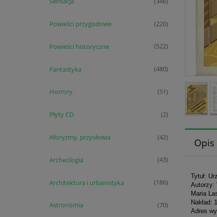
Sensacja
(346)
Powieści przygodowe
(220)
Powieści historyczne
(522)
Fantastyka
(480)
Horrory
(51)
Płyty CD
(2)
Aforyzmy, przysłowia
(42)
Opis
Archeologia
(43)
Tytuł: Ur
Architektura i urbanistyka
(186)
Autorzy:
Maria La
Nakład: 
Astronomia
(70)
Adres wy