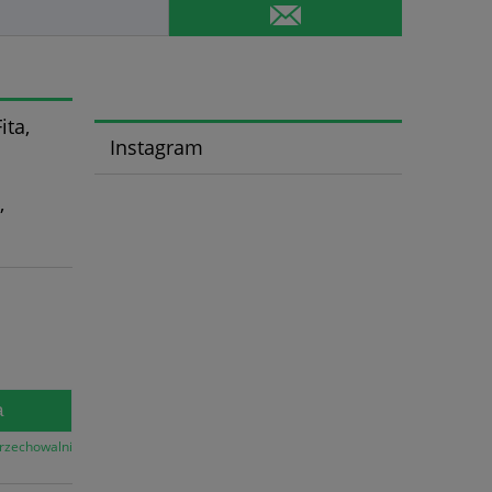
ita,
Instagram
,
a
przechowalni