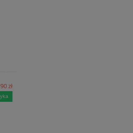
90 zł
zyka