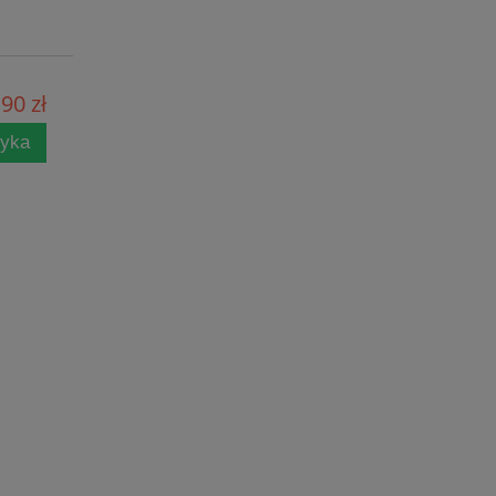
90 zł
zyka