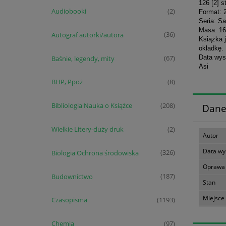
126 [2] s
Audiobooki
(2)
Format: 
Seria: S
Masa: 16
Autograf autorki/autora
(36)
Książka 
okładkę.
Data wys
Baśnie, legendy, mity
(67)
Asi
BHP, Ppoż
(8)
Bibliologia Nauka o Książce
(208)
Dane
Wielkie Litery-duży druk
(2)
Autor
Data wy
Biologia Ochrona środowiska
(326)
Oprawa
Budownictwo
(187)
Stan
Miejsce
Czasopisma
(1193)
Chemia
(97)