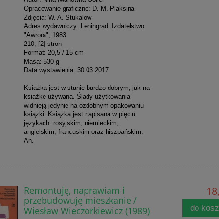
Opracowanie graficzne: D. M. Plaksina
Zdjęcia: W. A. Stukalow
Adres wydawniczy: Leningrad, Izdatelstwo
"Awrora", 1983
210, [2] stron
Format: 20,5 / 15 cm
Masa: 530 g
Data wystawienia: 30.03.2017
Książka jest w stanie bardzo dobrym, jak na
książkę używaną. Ślady użytkowania
widnieją jedynie na ozdobnym opakowaniu
książki. Książka jest napisana w pięciu
językach: rosyjskim, niemieckim,
angielskim, francuskim oraz hiszpańskim.
An.
Remontuję, naprawiam i
18,
przebudowuję mieszkanie /
do kos
Wiesław Wieczorkiewicz (1989)