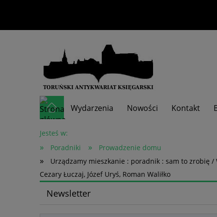
Wydarzenia
Nowości
Kontakt
Skup książek
Jesteś w:
»
»
Poradniki
Prowadzenie domu
»
Urządzamy mieszkanie : poradnik : sam to zrobię / 
Cezary Łuczaj, Józef Uryś, Roman Waliłko
Newsletter