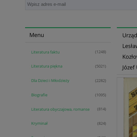
Menu
Urząd
Lesła
Literatura faktu
(1248)
Kozło
Literatura piękna
Józef
(5021)
Dla Dzieci i Młodzieży
(2282)
Biografie
(1095)
Literatura obyczajowa, romanse
(814)
Kryminał
(824)