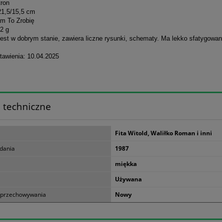
tron
21,5/15,5 cm
am To Zrobię
2 g
jest w dobrym stanie, zawiera liczne rysunki, schematy. Ma lekko sfatygowa
tawienia: 10.04.2025
 techniczne
Fita Witold, Waliłko Roman i inni
dania
1987
miękka
Używana
 przechowywania
Nowy