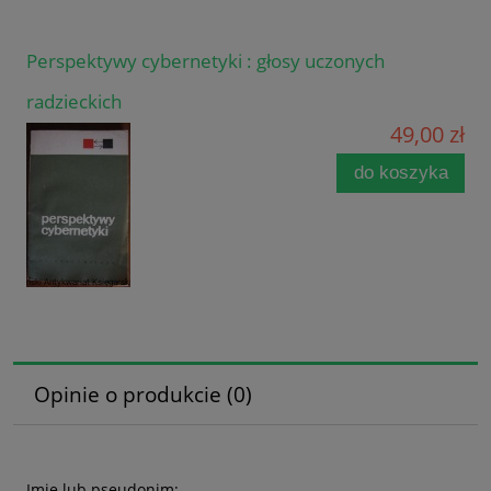
Perspektywy cybernetyki : głosy uczonych
radzieckich
49,00 zł
do koszyka
Opinie o produkcie (0)
Imię lub pseudonim: