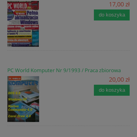
17,00 zł
do koszyka
PC World Komputer Nr 9/1993 / Praca zbiorowa
20,00 zł
do koszyka