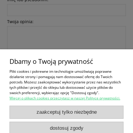
Twoja opinia:
Dbamy o Twoją prywatność
wyślij
Pliki cookies i pokrewne im technologie umożliwiają poprawne
działanie strony i pomagają nam dostosować ofertę do Twoich
potrzeb. Możesz zaakceptować wykorzystanie przez nas wszystkich
tych plików i przejść do sklepu lub dostosować użycie plików do
swoich preferencji, wybierając opcję "Dostosuj zgody".
Więcej o plikach cookies przeczytasz w naszej Polityce prywatności.
Zakupy
zaakceptuj tylko niezbędne
Pomoc
dostosuj zgody
Moje konto