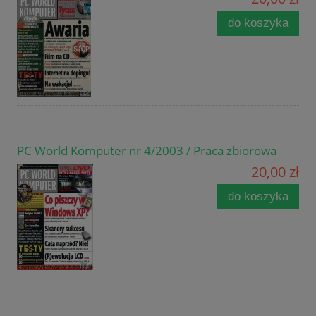
do koszyka
PC World Komputer nr 4/2003 / Praca zbiorowa
20,00 zł
do koszyka