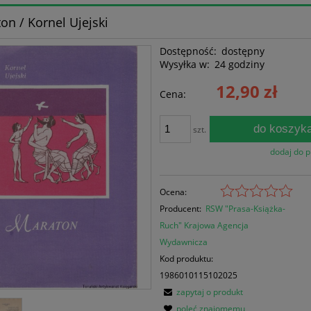
on / Kornel Ujejski
Dostępność:
dostępny
Wysyłka w:
24 godziny
12,90 zł
Cena:
do koszyk
szt.
dodaj do 
Ocena:
Producent:
RSW "Prasa-Książka-
Ruch" Krajowa Agencja
Wydawnicza
Kod produktu:
1986010115102025
zapytaj o produkt
poleć znajomemu