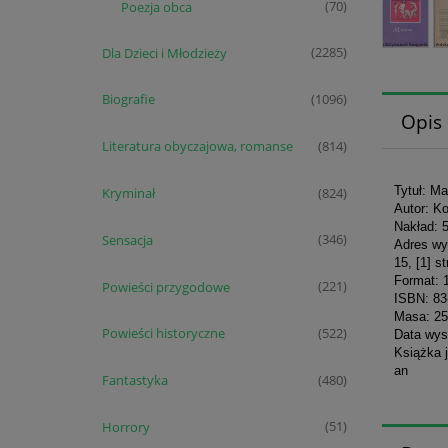
Poezja obca
(70)
Dla Dzieci i Młodzieży
(2285)
Biografie
(1096)
Opis
Literatura obyczajowa, romanse
(814)
Tytuł: Ma
Kryminał
(824)
Autor: Ko
Nakład: 
Sensacja
(346)
Adres wy
15, [1] st
Format: 
Powieści przygodowe
(221)
ISBN: 83
Masa: 25
Powieści historyczne
(522)
Data wys
Książka 
an
Fantastyka
(480)
Horrory
(51)