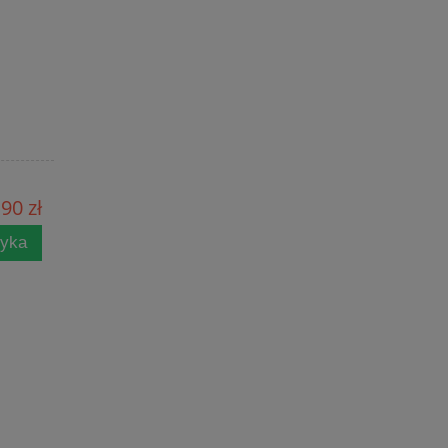
90 zł
zyka