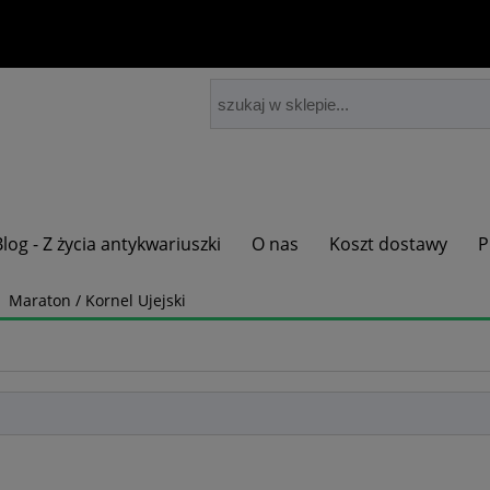
Blog - Z życia antykwariuszki
O nas
Koszt dostawy
P
Maraton / Kornel Ujejski