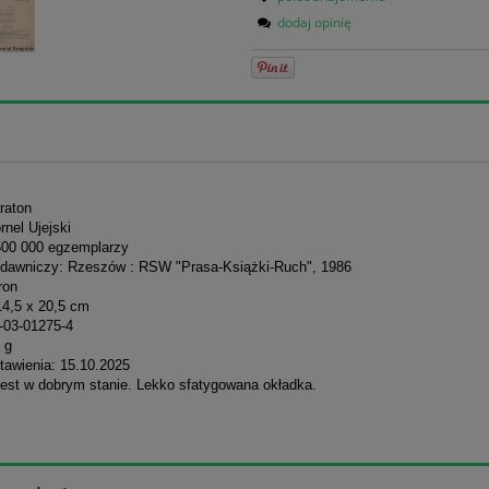
dodaj opinię
raton
rnel Ujejski
500 000 egzemplarzy
dawniczy: Rzeszów : RSW "Prasa-Książki-Ruch", 1986
ron
14,5 x 20,5 cm
-03-01275-4
 g
tawienia: 15.10.2025
jest w dobrym stanie. Lekko sfatygowana okładka.