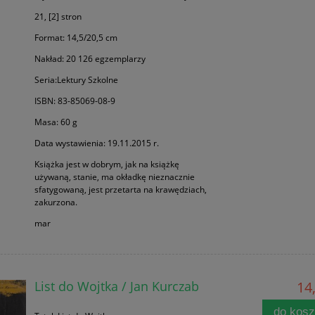
21, [2] stron
Format: 14,5/20,5 cm
Nakład: 20 126 egzemplarzy
Seria:Lektury Szkolne
ISBN: 83-85069-08-9
Masa: 60 g
Data wystawienia: 19.11.2015 r.
Książka jest w dobrym, jak na książkę
używaną, stanie, ma okładkę nieznacznie
sfatygowaną, jest przetarta na krawędziach,
zakurzona.
mar
List do Wojtka / Jan Kurczab
14,
do kos