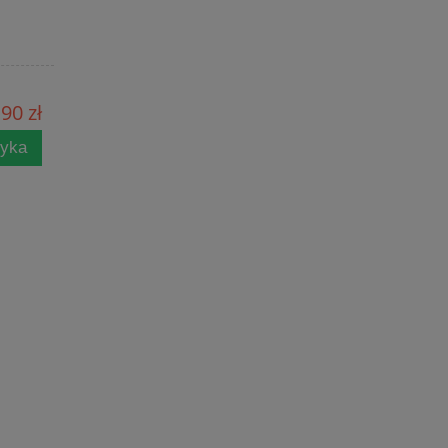
90 zł
zyka