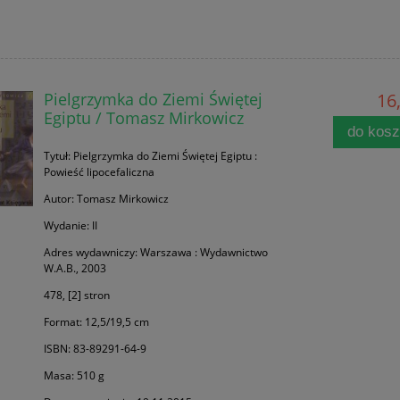
Pielgrzymka do Ziemi Świętej
16,
Egiptu / Tomasz Mirkowicz
do kos
Tytuł: Pielgrzymka do Ziemi Świętej Egiptu :
Powieść lipocefaliczna
Autor: Tomasz Mirkowicz
Wydanie: II
Adres wydawniczy: Warszawa : Wydawnictwo
W.A.B., 2003
478, [2] stron
Format: 12,5/19,5 cm
ISBN: 83-89291-64-9
Masa: 510 g