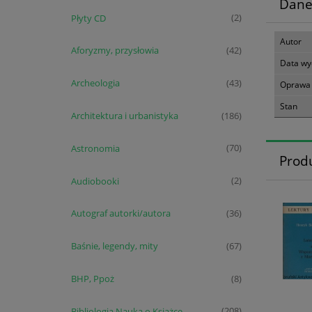
Dane
Płyty CD
(2)
Autor
Aforyzmy, przysłowia
(42)
Data wy
Archeologia
(43)
Oprawa
Stan
Architektura i urbanistyka
(186)
Astronomia
(70)
Prod
Audiobooki
(2)
Autograf autorki/autora
(36)
Baśnie, legendy, mity
(67)
BHP, Ppoż
(8)
Bibliologia Nauka o Książce
(208)