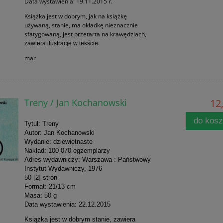
Data wystawienia: 19.11.2015 r.
Książka jest w dobrym, jak na książkę
używaną, stanie, ma okładkę nieznacznie
sfatygowaną, jest przetarta na krawędziach,
.
zawiera ilustracje w tekście
mar
Treny / Jan Kochanowski
12,
do kos
Tytuł: Treny
Autor: Jan Kochanowski
Wydanie: dziewiętnaste
Nakład: 100 070 egzemplarzy
Adres wydawniczy: Warszawa : Państwowy
Instytut Wydawniczy, 1976
50 [2] stron
Format: 21/13 cm
Masa: 50 g
Data wystawienia: 22.12.2015
Książka jest w dobrym stanie, zawiera