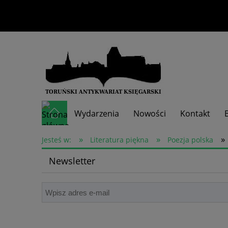
Wydarzenia
Nowości
Kontakt
»
»
»
Skup książek
Jesteś w:
Literatura piękna
Poezja polska
Newsletter