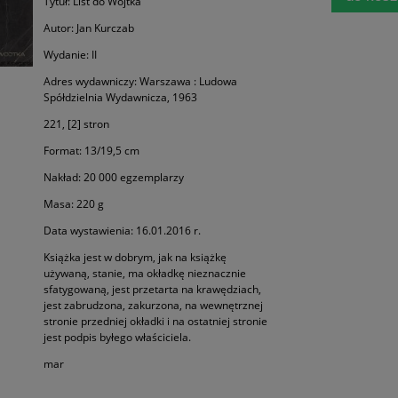
Tytuł: List do Wojtka
Autor: Jan Kurczab
Wydanie: II
Adres wydawniczy: Warszawa : Ludowa
Spółdzielnia Wydawnicza, 1963
221, [2] stron
Format: 13/19,5 cm
Nakład: 20 000 egzemplarzy
Masa: 220 g
Data wystawienia: 16.01.2016 r.
Książka jest w dobrym, jak na książkę
używaną, stanie, ma okładkę nieznacznie
sfatygowaną, jest przetarta na krawędziach,
jest zabrudzona, zakurzona, na wewnętrznej
stronie przedniej okładki i na ostatniej stronie
jest podpis byłego właściciela.
mar