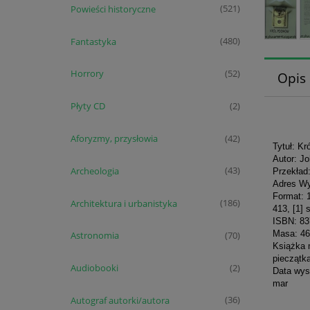
Powieści historyczne
(521)
Fantastyka
(480)
Horrory
(52)
Opis
Płyty CD
(2)
Aforyzmy, przysłowia
(42)
Tytuł: K
Autor: J
Archeologia
(43)
Przekład
Adres Wy
Format: 
Architektura i urbanistyka
(186)
413, [1] 
ISBN: 8
Masa: 46
Astronomia
(70)
Książka m
pieczątka
Audiobooki
(2)
Data wys
mar
Autograf autorki/autora
(36)