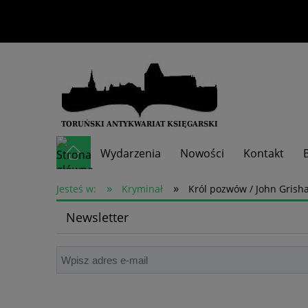
Wydarzenia
Nowości
Kontakt
»
»
Skup książek
Jesteś w:
Kryminał
Król pozwów / John Gris
Newsletter