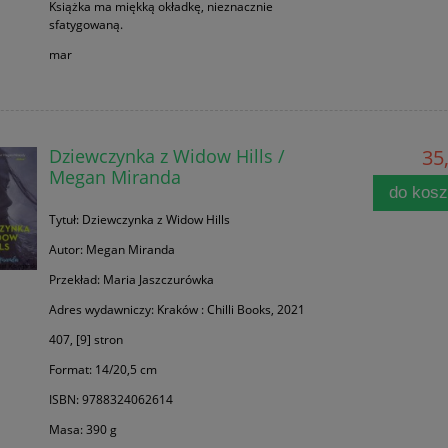
Książka ma miękką okładkę, nieznacznie
sfatygowaną.
mar
Dziewczynka z Widow Hills /
35,
Megan Miranda
do kos
Tytuł: Dziewczynka z Widow Hills
Autor: Megan Miranda
Przekład: Maria Jaszczurówka
Adres wydawniczy: Kraków : Chilli Books, 2021
407, [9] stron
Format: 14/20,5 cm
ISBN: 9788324062614
Masa: 390 g