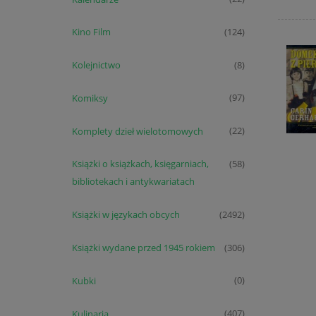
Kino Film
(124)
Kolejnictwo
(8)
Komiksy
(97)
Komplety dzieł wielotomowych
(22)
Książki o książkach, księgarniach,
(58)
bibliotekach i antykwariatach
Książki w językach obcych
(2492)
Książki wydane przed 1945 rokiem
(306)
Kubki
(0)
Kulinaria
(407)