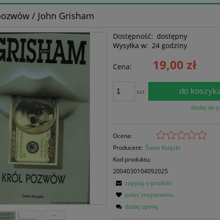
pozwów / John Grisham
Dostępność:
dostępny
Wysyłka w:
24 godziny
19,00 zł
Cena:
do koszyk
szt.
dodaj do 
Ocena:
Producent:
Świat Książki
Kod produktu:
2004030104092025
zapytaj o produkt
poleć znajomemu
dodaj opinię