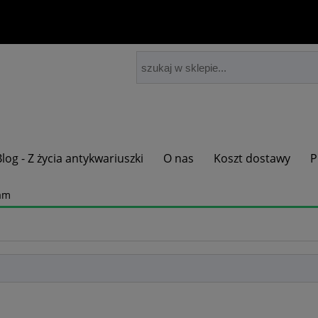
Blog - Z życia antykwariuszki
O nas
Koszt dostawy
P
ham