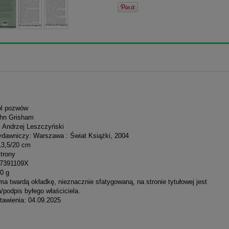
ról pozwów
ohn Grisham
: Andrzej Leszczyński
dawniczy: Warszawa : Świat Książki, 2004
13,5/20 cm
strony
37391109X
0 g
a twardą okładkę, nieznacznie sfatygowaną, na stronie tytułowej jest
/podpis byłego właściciela.
tawienia: 04.09.2025