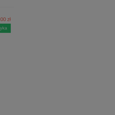
00 zł
zyka