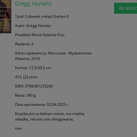
Gregg Hurwitz
do kos
Tytuł: Człowiek znikąd Orphan X
Autor: Gregg Hurwitz
Przekład: Maria Gębicka-Frąc
Wydanie: II
Adres wydawniczy: Warszawa : Wydawnictwo
Albatros, 2018
Format: 12,5/20,5 cm
413, [2] stron
ISBN: 9788381253260
Masa: 390 g
Data wystawienia: 02.04.2025 r.
Książka jest w dobrym stanie, ma miękką
okładkę, nieznacznie sfatygowaną.
mar