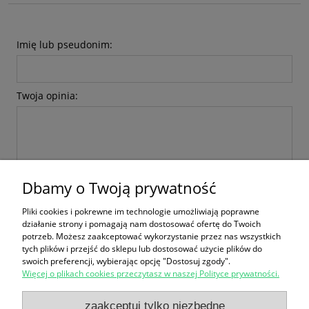
Imię lub pseudonim:
Twoja opinia:
Dbamy o Twoją prywatność
wyślij
Pliki cookies i pokrewne im technologie umożliwiają poprawne
działanie strony i pomagają nam dostosować ofertę do Twoich
potrzeb. Możesz zaakceptować wykorzystanie przez nas wszystkich
tych plików i przejść do sklepu lub dostosować użycie plików do
swoich preferencji, wybierając opcję "Dostosuj zgody".
Więcej o plikach cookies przeczytasz w naszej Polityce prywatności.
Zakupy
zaakceptuj tylko niezbędne