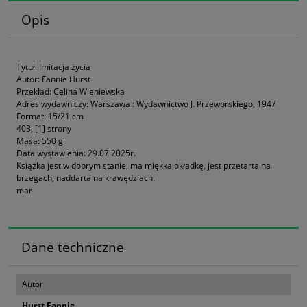
Opis
Tytuł: Imitacja życia
Autor: Fannie Hurst
Przekład: Celina Wieniewska
Adres wydawniczy: Warszawa : Wydawnictwo J. Przeworskiego, 1947
Format: 15/21 cm
403, [1] strony
Masa: 550 g
Data wystawienia: 29.07.2025r.
Książka jest w dobrym stanie, ma miękka okładkę, jest przetarta na
brzegach, naddarta na krawędziach.
mar
Dane techniczne
Autor
Hurst Fannie