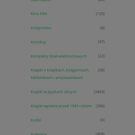
Kino Film
(125)
Kolejnictwo
(8)
Komiksy
(97)
Komplety dzieł wielotomowych
(22)
Książki o książkach, księgarniach,
(58)
bibliotekach i antykwariatach
Książki w językach obcych
(2493)
Książki wydane przed 1945 rokiem
(306)
Kubki
(0)
Kulinaria
(408)