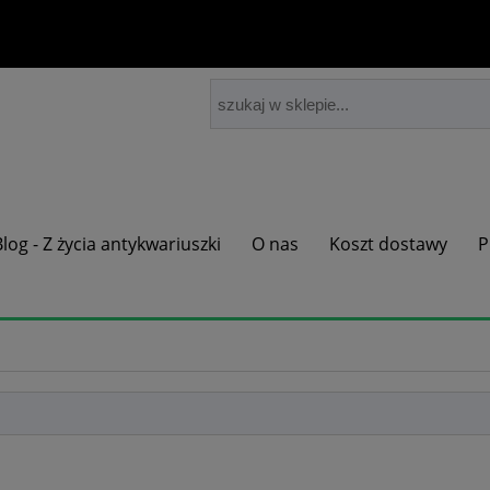
Blog - Z życia antykwariuszki
O nas
Koszt dostawy
P