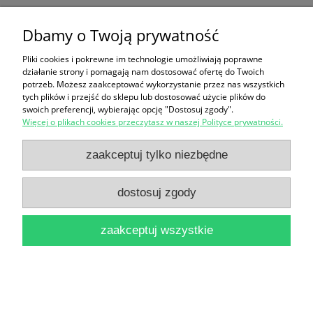
Dbamy o Twoją prywatność
Ten produkt jest niedostępny.
Pliki cookies i pokrewne im technologie umożliwiają poprawne
Zakupy
działanie strony i pomagają nam dostosować ofertę do Twoich
potrzeb. Możesz zaakceptować wykorzystanie przez nas wszystkich
Pomoc
tych plików i przejść do sklepu lub dostosować użycie plików do
swoich preferencji, wybierając opcję "Dostosuj zgody".
Więcej o plikach cookies przeczytasz w naszej Polityce prywatności.
Moje konto
zaakceptuj tylko niezbędne
Informacje
dostosuj zgody
pokaż pełną wersję strony
zaakceptuj wszystkie
Sklep internetowy Shoper Premium