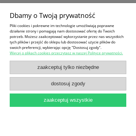
Dbamy o Twoją prywatność
Ten produkt jest niedostępny.
Pliki cookies i pokrewne im technologie umożliwiają poprawne
Zakupy
działanie strony i pomagają nam dostosować ofertę do Twoich
potrzeb. Możesz zaakceptować wykorzystanie przez nas wszystkich
Pomoc
tych plików i przejść do sklepu lub dostosować użycie plików do
swoich preferencji, wybierając opcję "Dostosuj zgody".
Więcej o plikach cookies przeczytasz w naszej Polityce prywatności.
Moje konto
zaakceptuj tylko niezbędne
Informacje
dostosuj zgody
pokaż pełną wersję strony
zaakceptuj wszystkie
Sklep internetowy Shoper Premium