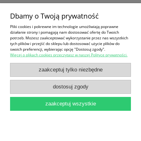
Dbamy o Twoją prywatność
Ten produkt jest niedostępny.
Pliki cookies i pokrewne im technologie umożliwiają poprawne
Zakupy
działanie strony i pomagają nam dostosować ofertę do Twoich
potrzeb. Możesz zaakceptować wykorzystanie przez nas wszystkich
Pomoc
tych plików i przejść do sklepu lub dostosować użycie plików do
swoich preferencji, wybierając opcję "Dostosuj zgody".
Więcej o plikach cookies przeczytasz w naszej Polityce prywatności.
Moje konto
zaakceptuj tylko niezbędne
Informacje
dostosuj zgody
pokaż pełną wersję strony
zaakceptuj wszystkie
Sklep internetowy Shoper Premium