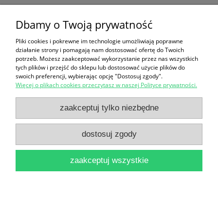
Dbamy o Twoją prywatność
Ten produkt jest niedostępny.
Pliki cookies i pokrewne im technologie umożliwiają poprawne
Zakupy
działanie strony i pomagają nam dostosować ofertę do Twoich
potrzeb. Możesz zaakceptować wykorzystanie przez nas wszystkich
Pomoc
tych plików i przejść do sklepu lub dostosować użycie plików do
swoich preferencji, wybierając opcję "Dostosuj zgody".
Więcej o plikach cookies przeczytasz w naszej Polityce prywatności.
Moje konto
zaakceptuj tylko niezbędne
Informacje
dostosuj zgody
pokaż pełną wersję strony
zaakceptuj wszystkie
Sklep internetowy Shoper Premium