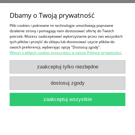
Dbamy o Twoją prywatność
Ten produkt jest niedostępny.
Pliki cookies i pokrewne im technologie umożliwiają poprawne
Zakupy
działanie strony i pomagają nam dostosować ofertę do Twoich
potrzeb. Możesz zaakceptować wykorzystanie przez nas wszystkich
Pomoc
tych plików i przejść do sklepu lub dostosować użycie plików do
swoich preferencji, wybierając opcję "Dostosuj zgody".
Więcej o plikach cookies przeczytasz w naszej Polityce prywatności.
Moje konto
zaakceptuj tylko niezbędne
Informacje
dostosuj zgody
pokaż pełną wersję strony
zaakceptuj wszystkie
Sklep internetowy Shoper Premium