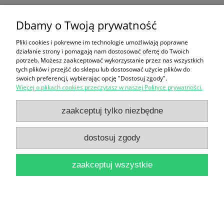
Dbamy o Twoją prywatność
Ten produkt jest niedostępny.
Pliki cookies i pokrewne im technologie umożliwiają poprawne
Zakupy
działanie strony i pomagają nam dostosować ofertę do Twoich
potrzeb. Możesz zaakceptować wykorzystanie przez nas wszystkich
Pomoc
tych plików i przejść do sklepu lub dostosować użycie plików do
swoich preferencji, wybierając opcję "Dostosuj zgody".
Więcej o plikach cookies przeczytasz w naszej Polityce prywatności.
Moje konto
zaakceptuj tylko niezbędne
Informacje
dostosuj zgody
pokaż pełną wersję strony
zaakceptuj wszystkie
Sklep internetowy Shoper Premium