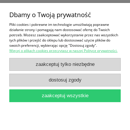
Dbamy o Twoją prywatność
Ten produkt jest niedostępny.
Pliki cookies i pokrewne im technologie umożliwiają poprawne
Zakupy
działanie strony i pomagają nam dostosować ofertę do Twoich
potrzeb. Możesz zaakceptować wykorzystanie przez nas wszystkich
Pomoc
tych plików i przejść do sklepu lub dostosować użycie plików do
swoich preferencji, wybierając opcję "Dostosuj zgody".
Więcej o plikach cookies przeczytasz w naszej Polityce prywatności.
Moje konto
zaakceptuj tylko niezbędne
Informacje
dostosuj zgody
pokaż pełną wersję strony
zaakceptuj wszystkie
Sklep internetowy Shoper Premium