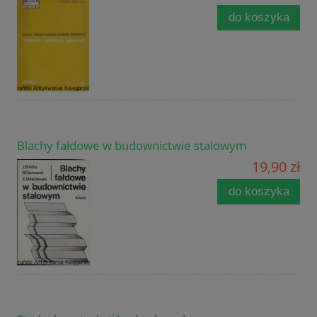
do koszyka
Blachy fałdowe w budownictwie stalowym
19,90 zł
do koszyka