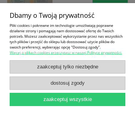
Dbamy o Twoją prywatność
Pliki cookies i pokrewne im technologie umożliwiają poprawne
działanie strony i pomagają nam dostosować ofertę do Twoich
Materiały szkoleniowe bezpieczeństwa i higieny
potrzeb. Możesz zaakceptować wykorzystanie przez nas wszystkich
tych plików i przejść do sklepu lub dostosować użycie plików do
pracy w budownictwie / Kazimierz Danielewski
swoich preferencji, wybierając opcję "Dostosuj zgody".
Więcej o plikach cookies przeczytasz w naszej Polityce prywatności.
(oprac.)
zaakceptuj tylko niezbędne
14,90 zł
do koszyka
dostosuj zgody
zaakceptuj wszystkie
Mechanizacja robót wykończeniowych w