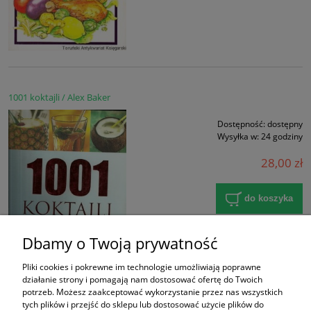
1001 koktajli / Alex Baker
Dostępność:
dostępny
Wysyłka w:
24 godziny
28,00 zł
do koszyka
Dbamy o Twoją prywatność
Pliki cookies i pokrewne im technologie umożliwiają poprawne
działanie strony i pomagają nam dostosować ofertę do Twoich
potrzeb. Możesz zaakceptować wykorzystanie przez nas wszystkich
«
1
2
3
4
5
...
23
»
tych plików i przejść do sklepu lub dostosować użycie plików do