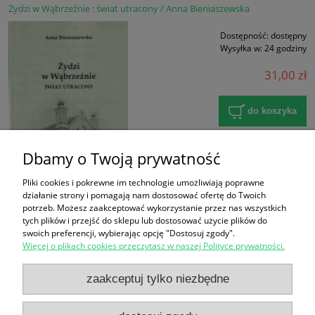
Żydzi w Wąbrzeźnie : świat utracony / Anna Bieniaszewska
Dostępność:
dostępny
Wysyłka w:
24 godziny
31,00 zł
do koszyka
Dbamy o Twoją prywatność
Pliki cookies i pokrewne im technologie umożliwiają poprawne
działanie strony i pomagają nam dostosować ofertę do Twoich
potrzeb. Możesz zaakceptować wykorzystanie przez nas wszystkich
tych plików i przejść do sklepu lub dostosować użycie plików do
swoich preferencji, wybierając opcję "Dostosuj zgody".
Więcej o plikach cookies przeczytasz w naszej Polityce prywatności.
Zakupy
zaakceptuj tylko niezbędne
Pomoc