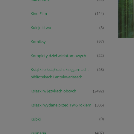
Kino Film
(124)
Kolejnictwo
(8)
Komiksy
(97)
Komplety dzieł wielotomowych
(22)
Książki o książkach, księgarniach,
(58)
bibliotekach i antykwariatach
Książki w językach obcych
(2492)
Książki wydane przed 1945 rokiem
(306)
Kubki
(0)
Kulinaria
(407)