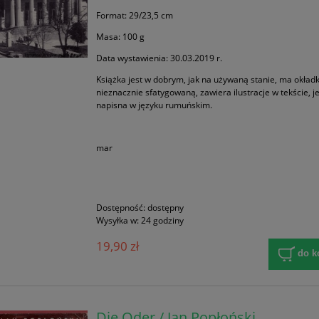
Format: 29/23,5 cm
Masa: 100 g
Data wystawienia: 30.03.2019 r.
Książka jest w dobrym, jak na używaną stanie, ma okład
nieznacznie sfatygowaną, zawiera ilustracje w tekście, j
napisna w języku rumuńskim.
mar
Dostępność:
dostępny
Wysyłka w:
24 godziny
19,90 zł
do k
Die Oder / Jan Popłoński