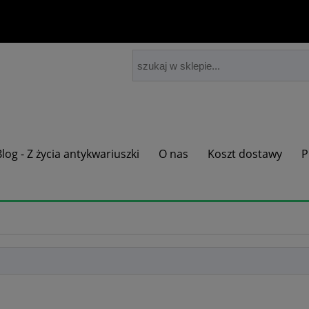
Blog - Z życia antykwariuszki
O nas
Koszt dostawy
P