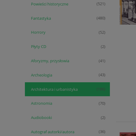
Powieści historyczne
(521)
Fantastyka
(480)
Horrory
(52)
Płyty CD
(2)
Aforyzmy, przysłowia
(41)
Archeologia
(43)
Architektura i urbanistyka
(186)
Astronomia
(70)
Audiobooki
(2)
Autograf autorki/autora
(36)