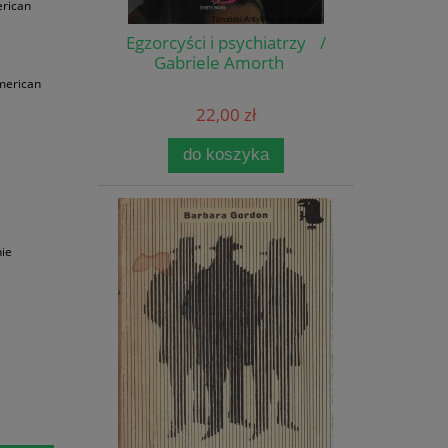
erican
Egzorcyści i psychiatrzy /
Gabriele Amorth
merican
22,00 zł
do koszyka
nie
a