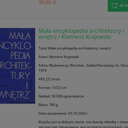
35,00 zł
do k
Mała encyklopedia architektury i
wnętrz / Klemens Krajewski
Tytuł: Mała encyklopedia architektury i wnętrz
Autor: Klemens Krajewski
Adres Wydawniczy: Wrocław : Zakład Narodowy im. Ossol
1974
493, [1] stron
Format: 15/22 cm
Nakład: 30 000 egzemplarze
Masa: 780 g
Data wystawienia: 03.10.2024 r.
Książka jest w dobrym stanie, ma twardą okładkę z obwo
nieznacznie sfatygowaną, jest przetarta na brzegach, z