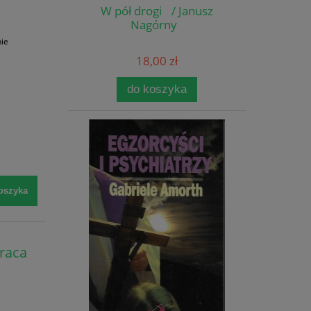
W pół drogi / Janusz
Nagórny
nie
a
18,00 zł
do koszyka
oszyka
Praca