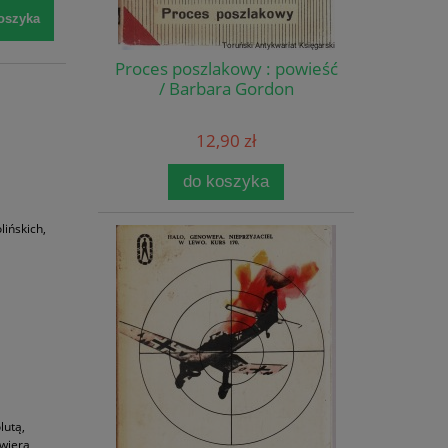
oszyka
Proces poszlakowy : powieść
/ Barbara Gordon
12,90 zł
do koszyka
ińskich,
lutą,
awiera