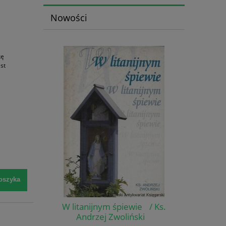
Nowości
kę
est
oszyka
W litanijnym śpiewie / Ks.
Andrzej Zwoliński