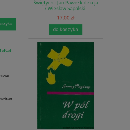
Świętych : Jan Paweł kolekcja
/ Wiesław Sapalski
17,00 zł
oszyka
do koszyka
Praca
erican
merican