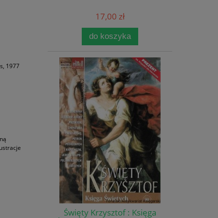
17,00 zł
do koszyka
s, 1977
wną
ustracje
Święty Krzysztof : Księga