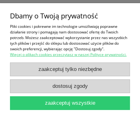
Dbamy o Twoją prywatność
Ten produkt jest niedostępny.
Pliki cookies i pokrewne im technologie umożliwiają poprawne
Zakupy
działanie strony i pomagają nam dostosować ofertę do Twoich
potrzeb. Możesz zaakceptować wykorzystanie przez nas wszystkich
Pomoc
tych plików i przejść do sklepu lub dostosować użycie plików do
swoich preferencji, wybierając opcję "Dostosuj zgody".
Więcej o plikach cookies przeczytasz w naszej Polityce prywatności.
Moje konto
zaakceptuj tylko niezbędne
Informacje
dostosuj zgody
pokaż pełną wersję strony
zaakceptuj wszystkie
Sklep internetowy Shoper Premium