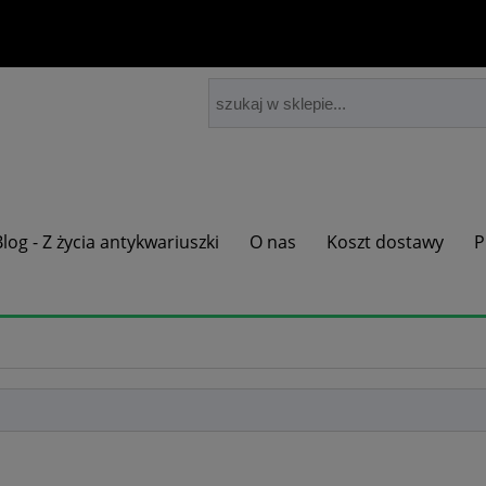
Blog - Z życia antykwariuszki
O nas
Koszt dostawy
P