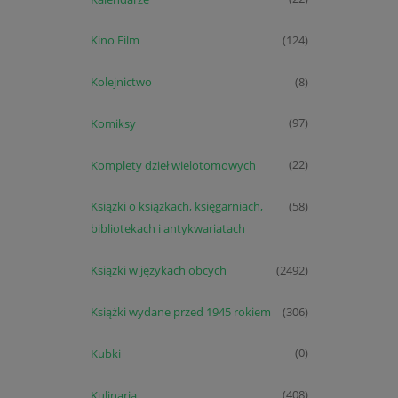
Kino Film
(124)
Kolejnictwo
(8)
Komiksy
(97)
Komplety dzieł wielotomowych
(22)
Książki o książkach, księgarniach,
(58)
bibliotekach i antykwariatach
Książki w językach obcych
(2492)
Książki wydane przed 1945 rokiem
(306)
Kubki
(0)
Kulinaria
(408)