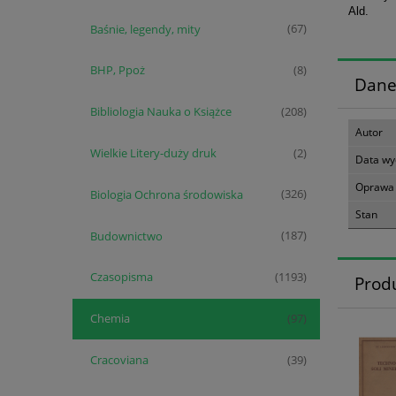
Ald.
Baśnie, legendy, mity
(67)
BHP, Ppoż
(8)
Dane
Bibliologia Nauka o Książce
(208)
Autor
Wielkie Litery-duży druk
(2)
Data wy
Oprawa
Biologia Ochrona środowiska
(326)
Stan
Budownictwo
(187)
Czasopisma
(1193)
Prod
Chemia
(97)
Cracoviana
(39)