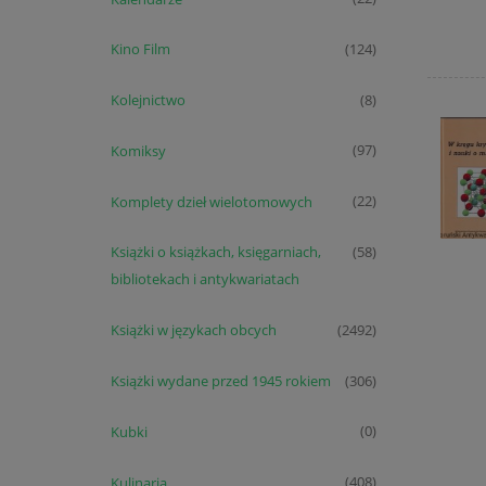
Kino Film
(124)
Kolejnictwo
(8)
Komiksy
(97)
Komplety dzieł wielotomowych
(22)
Książki o książkach, księgarniach,
(58)
bibliotekach i antykwariatach
Książki w językach obcych
(2492)
Książki wydane przed 1945 rokiem
(306)
Kubki
(0)
Kulinaria
(408)