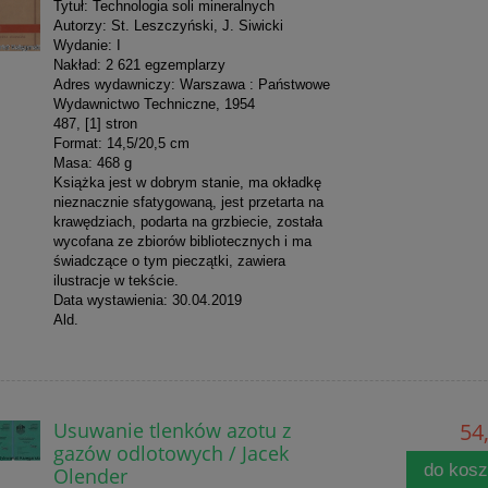
Tytuł: Technologia soli mineralnych
Autorzy: St. Leszczyński, J. Siwicki
Wydanie: I
Nakład: 2 621 egzemplarzy
Adres wydawniczy: Warszawa : Państwowe
Wydawnictwo Techniczne, 1954
487, [1] stron
Format: 14,5/20,5 cm
Masa: 468 g
Książka jest w dobrym stanie, ma okładkę
nieznacznie sfatygowaną, jest przetarta na
krawędziach, podarta na grzbiecie, została
wycofana ze zbiorów bibliotecznych i ma
świadczące o tym pieczątki, zawiera
ilustracje w tekście.
Data wystawienia: 30.04.2019
Ald.
Usuwanie tlenków azotu z
54,
gazów odlotowych / Jacek
do kos
Olender