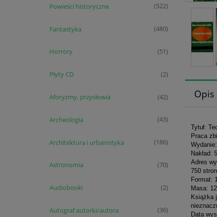
Powieści historyczne
(522)
Fantastyka
(480)
Horrory
(51)
Płyty CD
(2)
Opis
Aforyzmy, przysłowia
(42)
Archeologia
(43)
Tytuł: T
Praca zb
Architektura i urbanistyka
(186)
Wydanie:
Nakład: 
Adres wy
Astronomia
(70)
750 stron
Format: 
Audiobooki
(2)
Masa: 12
Książka 
nieznaczn
Autograf autorki/autora
(36)
Data wys