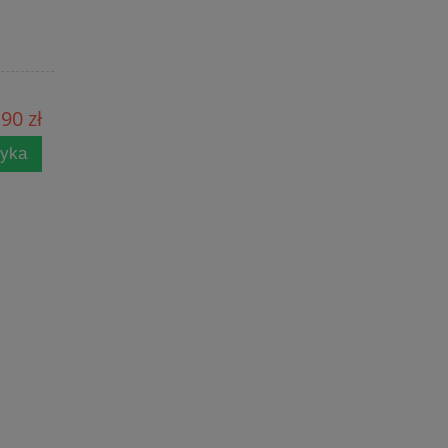
90 zł
zyka