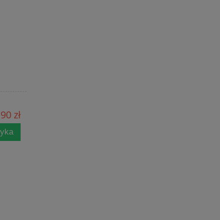
90 zł
zyka