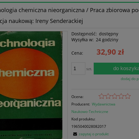
ologia chemiczna nieorganiczna / Praca zbiorowa po
cja naukową: Ireny Senderackiej
Dostępność:
dostępny
Wysyłka w:
24 godziny
32,90 zł
Cena:
do koszyk
szt.
dodaj do 
Ocena:
Producent:
Wydawnictwa
Naukowo-Techniczne
Kod produktu:
1965040028082017
zapytaj o produkt