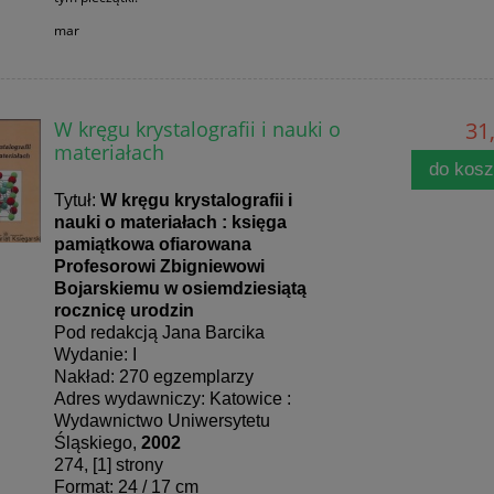
mar
W kręgu krystalografii i nauki o
31,
materiałach
do kos
Tytuł:
W kręgu krystalografii i
nauki o materiałach : księga
pamiątkowa ofiarowana
Profesorowi Zbigniewowi
Bojarskiemu w osiemdziesiątą
rocznicę urodzin
Pod redakcją Jana Barcika
Wydanie: I
Nakład: 270 egzemplarzy
Adres wydawniczy: Katowice :
Wydawnictwo Uniwersytetu
Śląskiego,
2002
274, [1] strony
Format: 24 / 17 cm