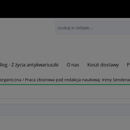
Blog - Z życia antykwariuszki
O nas
Koszt dostawy
P
organiczna / Praca zbiorowa pod redakcja naukową: Ireny Senderac