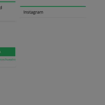
d
Instagram
a
przechowalni