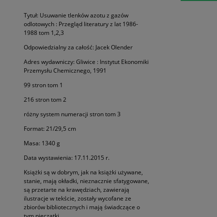
Tytuł: Usuwanie tlenków azotu z gazów
odlotowych : Przegląd literatury z lat 1986-
1988 tom 1,2,3
Odpowiedzialny za całość: Jacek Olender
Adres wydawniczy: Gliwice : Instytut Ekonomiki
Przemysłu Chemicznego, 1991
99 stron tom 1
216 stron tom 2
różny system numeracji stron tom 3
Format: 21/29,5 cm
Masa: 1340 g
Data wystawienia: 17.11.2015 r.
Książki są w dobrym, jak na książki używane,
stanie, mają okładki, nieznacznie sfatygowane,
są przetarte na krawędziach, zawierają
ilustracje w tekście, zostały wycofane ze
zbiorów bibliotecznych i mają świadczące o
tym pieczątki.