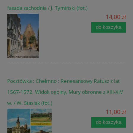
fasada zachodnia / J. Tymiński (fot.)
14,00 zł
do koszyka
Pocztówka : Chełmno : Renesansowy Ratusz z lat
1567-1572. Widok ogólny, Mury obronne z XIII-XIV
w. / W. Stasiak (fot.)
11,00 zł
do koszyka