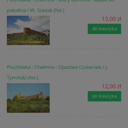
południa / W. Stasiak (fot.)
13,00 zł
do koszyka
Pocztówka : Chełmno : Opactwo Cystersek / J.
Tymiński (fot.)
12,00 zł
do koszyka