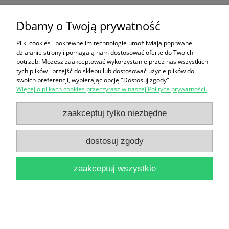
Dbamy o Twoją prywatność
Ten produkt jest niedostępny.
Pliki cookies i pokrewne im technologie umożliwiają poprawne
Zakupy
działanie strony i pomagają nam dostosować ofertę do Twoich
potrzeb. Możesz zaakceptować wykorzystanie przez nas wszystkich
Pomoc
tych plików i przejść do sklepu lub dostosować użycie plików do
swoich preferencji, wybierając opcję "Dostosuj zgody".
Więcej o plikach cookies przeczytasz w naszej Polityce prywatności.
Moje konto
zaakceptuj tylko niezbędne
Informacje
dostosuj zgody
pokaż pełną wersję strony
zaakceptuj wszystkie
Sklep internetowy Shoper Premium