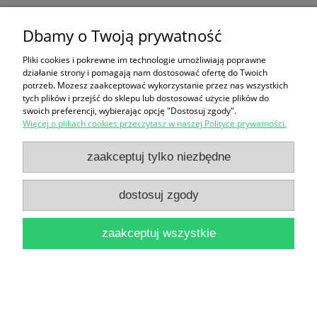
Dbamy o Twoją prywatność
Ten produkt jest niedostępny.
Pliki cookies i pokrewne im technologie umożliwiają poprawne
Zakupy
działanie strony i pomagają nam dostosować ofertę do Twoich
potrzeb. Możesz zaakceptować wykorzystanie przez nas wszystkich
Pomoc
tych plików i przejść do sklepu lub dostosować użycie plików do
swoich preferencji, wybierając opcję "Dostosuj zgody".
Więcej o plikach cookies przeczytasz w naszej Polityce prywatności.
Moje konto
zaakceptuj tylko niezbędne
Informacje
dostosuj zgody
pokaż pełną wersję strony
zaakceptuj wszystkie
Sklep internetowy Shoper Premium