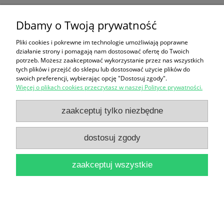
Dbamy o Twoją prywatność
Ten produkt jest niedostępny.
Pliki cookies i pokrewne im technologie umożliwiają poprawne
Zakupy
działanie strony i pomagają nam dostosować ofertę do Twoich
potrzeb. Możesz zaakceptować wykorzystanie przez nas wszystkich
Pomoc
tych plików i przejść do sklepu lub dostosować użycie plików do
swoich preferencji, wybierając opcję "Dostosuj zgody".
Więcej o plikach cookies przeczytasz w naszej Polityce prywatności.
Moje konto
zaakceptuj tylko niezbędne
Informacje
dostosuj zgody
pokaż pełną wersję strony
zaakceptuj wszystkie
Sklep internetowy Shoper Premium