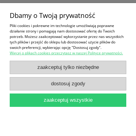
Dbamy o Twoją prywatność
Ten produkt jest niedostępny.
Pliki cookies i pokrewne im technologie umożliwiają poprawne
Zakupy
działanie strony i pomagają nam dostosować ofertę do Twoich
potrzeb. Możesz zaakceptować wykorzystanie przez nas wszystkich
Pomoc
tych plików i przejść do sklepu lub dostosować użycie plików do
swoich preferencji, wybierając opcję "Dostosuj zgody".
Więcej o plikach cookies przeczytasz w naszej Polityce prywatności.
Moje konto
zaakceptuj tylko niezbędne
Informacje
dostosuj zgody
pokaż pełną wersję strony
zaakceptuj wszystkie
Sklep internetowy Shoper Premium