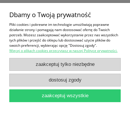
Dbamy o Twoją prywatność
Ten produkt jest niedostępny.
Pliki cookies i pokrewne im technologie umożliwiają poprawne
Zakupy
działanie strony i pomagają nam dostosować ofertę do Twoich
potrzeb. Możesz zaakceptować wykorzystanie przez nas wszystkich
Pomoc
tych plików i przejść do sklepu lub dostosować użycie plików do
swoich preferencji, wybierając opcję "Dostosuj zgody".
Więcej o plikach cookies przeczytasz w naszej Polityce prywatności.
Moje konto
zaakceptuj tylko niezbędne
Informacje
dostosuj zgody
pokaż pełną wersję strony
zaakceptuj wszystkie
Sklep internetowy Shoper Premium