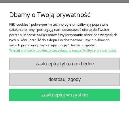
Dbamy o Twoją prywatność
Ten produkt jest niedostępny.
Pliki cookies i pokrewne im technologie umożliwiają poprawne
Zakupy
działanie strony i pomagają nam dostosować ofertę do Twoich
potrzeb. Możesz zaakceptować wykorzystanie przez nas wszystkich
Pomoc
tych plików i przejść do sklepu lub dostosować użycie plików do
swoich preferencji, wybierając opcję "Dostosuj zgody".
Więcej o plikach cookies przeczytasz w naszej Polityce prywatności.
Moje konto
zaakceptuj tylko niezbędne
Informacje
dostosuj zgody
pokaż pełną wersję strony
zaakceptuj wszystkie
Sklep internetowy Shoper Premium