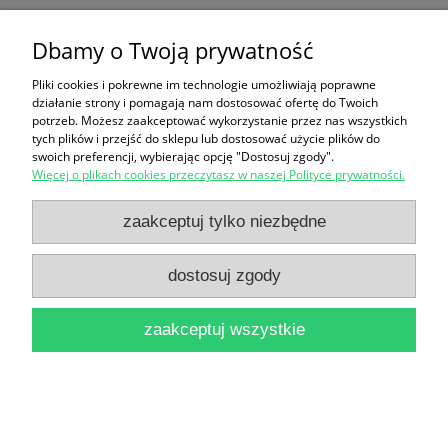
Dbamy o Twoją prywatność
Ten produkt jest niedostępny.
Pliki cookies i pokrewne im technologie umożliwiają poprawne
Zakupy
działanie strony i pomagają nam dostosować ofertę do Twoich
potrzeb. Możesz zaakceptować wykorzystanie przez nas wszystkich
Pomoc
tych plików i przejść do sklepu lub dostosować użycie plików do
swoich preferencji, wybierając opcję "Dostosuj zgody".
Więcej o plikach cookies przeczytasz w naszej Polityce prywatności.
Moje konto
zaakceptuj tylko niezbędne
Informacje
dostosuj zgody
pokaż pełną wersję strony
zaakceptuj wszystkie
Sklep internetowy Shoper Premium