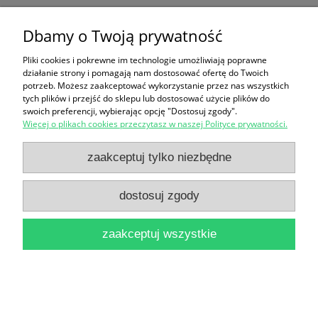
Dbamy o Twoją prywatność
Ten produkt jest niedostępny.
Pliki cookies i pokrewne im technologie umożliwiają poprawne
Zakupy
działanie strony i pomagają nam dostosować ofertę do Twoich
potrzeb. Możesz zaakceptować wykorzystanie przez nas wszystkich
Pomoc
tych plików i przejść do sklepu lub dostosować użycie plików do
swoich preferencji, wybierając opcję "Dostosuj zgody".
Więcej o plikach cookies przeczytasz w naszej Polityce prywatności.
Moje konto
zaakceptuj tylko niezbędne
Informacje
dostosuj zgody
pokaż pełną wersję strony
zaakceptuj wszystkie
Sklep internetowy Shoper Premium